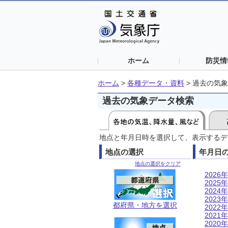
ホーム
防災情
ホーム
>
各種データ・資料
>
過去の気象
過去の気象データ検索
地点と年月日時を選択して、表示するデ
地点の選択
年月日
地点の選択をクリア
2026年
2025年
2024年
2023年
都府県・地方を選択
2022年
2021年
2020年