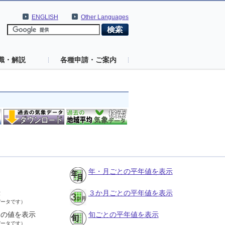
ENGLISH
Other Languages
識・解説
各種申請・ご案内
年・月ごとの平年値を表示
示
３か月ごとの平年値を表示
データです）
との値を表示
旬ごとの平年値を表示
データです）