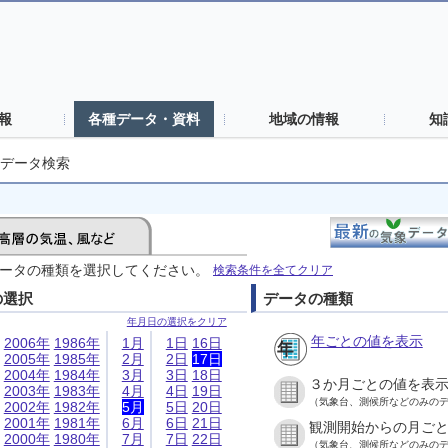
報
各種データ・資料
地域の情報
知
データ検索
ータの種類を選択してください。
検索条件を全てクリア
の選択
データの種類
年月日の選択をクリア
年ごとの値を表示
2006年
1986年
1月
1日
16日
2005年
1985年
2月
2日
17日
2004年
1984年
3月
3日
18日
３か月ごとの値を表
2003年
1983年
4月
4日
19日
（気象台、測候所などのみの
2002年
1982年
5月
5日
20日
2001年
1981年
6月
6日
21日
観測開始からの月ご
2000年
1980年
7月
7日
22日
（気象台、測候所などのみの