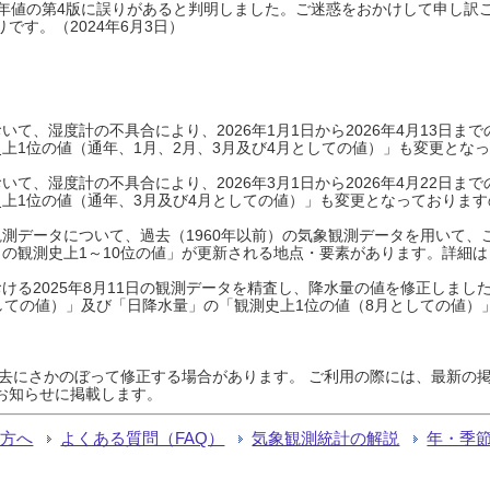
0年平年値の第4版に誤りがあると判明しました。ご迷惑をおかけして申し訳
です。（2024年6月3日）
て、湿度計の不具合により、2026年1月1日から2026年4月13日
上1位の値（通年、1月、2月、3月及び4月としての値）」も変更とな
て、湿度計の不具合により、2026年3月1日から2026年4月22日
上1位の値（通年、3月及び4月としての値）」も変更となっておりますので
測データについて、過去（1960年以前）の気象観測データを用いて、
の観測史上1～10位の値」が更新される地点・要素があります。詳細は
ける2025年8月11日の観測データを精査し、降水量の値を修正しまし
しての値）」及び「日降水量」の「観測史上1位の値（8月としての値）
過去にさかのぼって修正する場合があります。 ご利用の際には、最新の掲
お知らせに掲載します。
る方へ
よくある質問（FAQ）
気象観測統計の解説
年・季