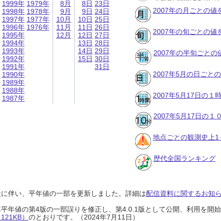
1999年
1979年
8月
8日
23日
2007年の月ごとの値
1998年
1978年
9月
9日
24日
1997年
1977年
10月
10日
25日
1996年
1976年
11月
11日
26日
2007年の旬ごとの値
1995年
12月
12日
27日
1994年
13日
28日
1993年
14日
29日
2007年の半旬ごとの
1992年
15日
30日
1991年
31日
2007年5月の日ごと
1990年
1989年
1988年
2007年5月17日の
1987年
2007年5月17日の
地点ごとの観測史上1
歴代全国ランキング
設に伴い、平年値の一部を更新しました。詳細は
配信資料に関するお知らせ
0年平年値の第4版の一部誤りを修正し、第4.0.1版として公開、利用を
21KB）
のとおりです。（2024年7月11日）