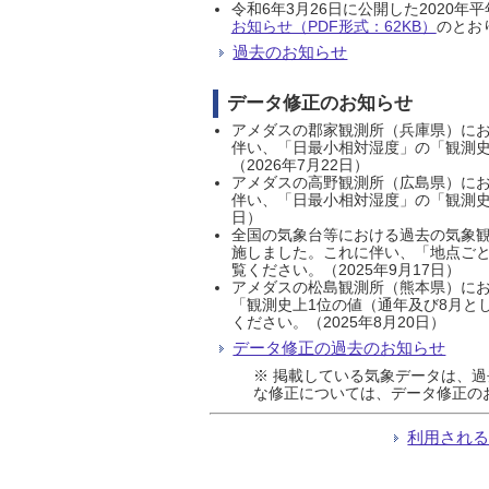
令和6年3月26日に公開した202
お知らせ（PDF形式：62KB）
のとおり
過去のお知らせ
データ修正のお知らせ
アメダスの郡家観測所（兵庫県）におい
伴い、「日最小相対湿度」の「観測史
（2026年7月22日）
アメダスの高野観測所（広島県）におい
伴い、「日最小相対湿度」の「観測史
日）
全国の気象台等における過去の気象観
施しました。これに伴い、「地点ごと
覧ください。（2025年9月17日）
アメダスの松島観測所（熊本県）にお
「観測史上1位の値（通年及び8月と
ください。（2025年8月20日）
データ修正の過去のお知らせ
※ 掲載している気象データは、
な修正については、データ修正の
利用され