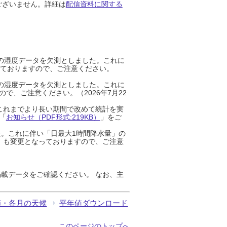
ございません。詳細は
配信資料に関する
までの湿度データを欠測としました。これに
っておりますので、ご注意ください。
までの湿度データを欠測としました。これに
、ご注意ください。（2026年7月22
これまでより長い期間で改めて統計を実
「
お知らせ（PDF形式:219KB）
」をご
た。これに伴い「日最大1時間降水量」の
」も変更となっておりますので、ご注意
載データをご確認ください。 なお、主
節・各月の天候
平年値ダウンロード
このページのトップへ