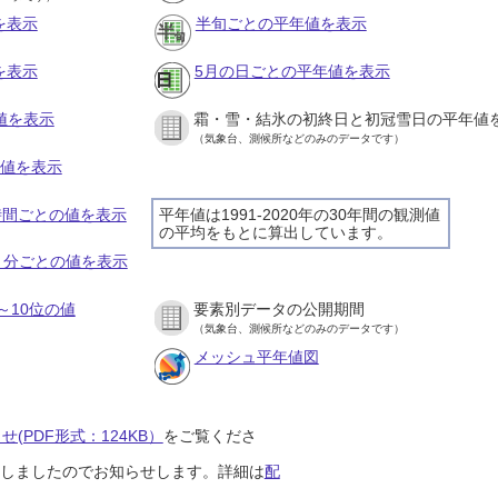
を表示
半旬ごとの平年値を表示
を表示
5月の日ごとの平年値を表示
値を表示
霜・雪・結氷の初終日と初冠雪日の平年値
（気象台、測候所などのみのデータです）
の値を表示
１時間ごとの値を表示
平年値は1991-2020年の30年間の観測値
の平均をもとに算出しています。
１０分ごとの値を表示
～10位の値
要素別データの公開期間
（気象台、測候所などのみのデータです）
メッシュ平年値図
(PDF形式：124KB）
をご覧くださ
開始しましたのでお知らせします。詳細は
配