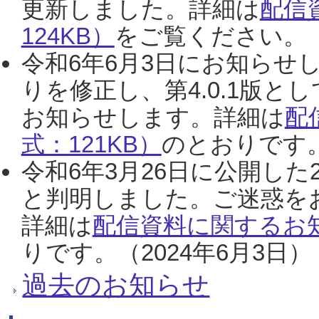
更新しました。詳細は
配信
124KB）
をご覧ください。（2
令和6年6月3日にお知らせし
りを修正し、第4.0.1版
お知らせします。詳細は
配
式：121KB）
のとおりです。
令和6年3月26日に公開した
と判明しました。ご迷惑を
詳細は
配信資料に関するお知
りです。（2024年6月3日）
過去のお知らせ