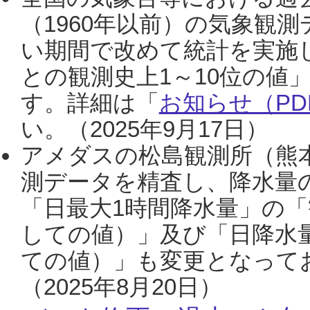
（1960年以前）の気象観
い期間で改めて統計を実施
との観測史上1～10位の値
す。詳細は「
お知らせ（PDF
い。（2025年9月17日）
アメダスの松島観測所（熊本
測データを精査し、降水量
「日最大1時間降水量」の「
しての値）」及び「日降水
ての値）」も変更となって
（2025年8月20日）