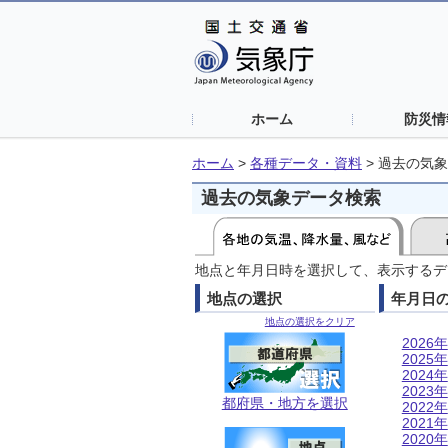
ホーム
防災情
ホーム
>
各種データ・資料
>
過去の気象
過去の気象データ検索
地点と年月日時を選択して、表示するデ
地点の選択
年月日
地点の選択をクリア
2026年
2025年
2024年
2023年
都府県・地方を選択
2022年
2021年
2020年