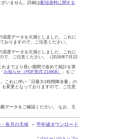
ございません。詳細は
配信資料に関する
までの湿度データを欠測としました。これに
っておりますので、ご注意ください。
までの湿度データを欠測としました。これに
、ご注意ください。（2026年7月22
これまでより長い期間で改めて統計を実
「
お知らせ（PDF形式:219KB）
」をご
た。これに伴い「日最大1時間降水量」の
」も変更となっておりますので、ご注意
載データをご確認ください。 なお、主
節・各月の天候
平年値ダウンロード
このページのトップへ