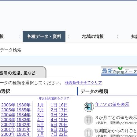
報
各種データ・資料
地域の情報
知
データ検索
ータの種類を選択してください。
検索条件を全てクリア
の選択
データの種類
年月日の選択をクリア
年ごとの値を表示
2006年
1986年
1月
1日
16日
2005年
1985年
2月
2日
17日
2004年
1984年
3月
3日
18日
３か月ごとの値を表
2003年
1983年
4月
4日
19日
（気象台、測候所などのみの
2002年
1982年
5月
5日
20日
2001年
1981年
6月
6日
21日
観測開始からの月ご
2000年
1980年
7月
7日
22日
（気象台、測候所などのみの