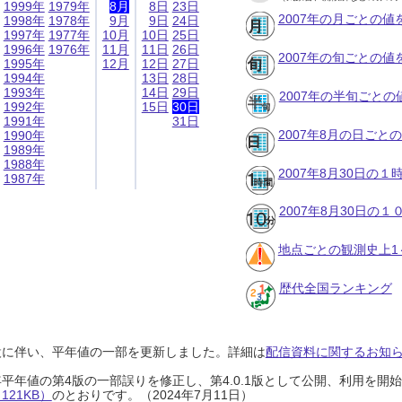
1999年
1979年
8月
8日
23日
2007年の月ごとの値
1998年
1978年
9月
9日
24日
1997年
1977年
10月
10日
25日
1996年
1976年
11月
11日
26日
2007年の旬ごとの値
1995年
12月
12日
27日
1994年
13日
28日
1993年
14日
29日
2007年の半旬ごとの
1992年
15日
30日
1991年
31日
2007年8月の日ごと
1990年
1989年
1988年
2007年8月30日の
1987年
2007年8月30日の
地点ごとの観測史上1
歴代全国ランキング
設に伴い、平年値の一部を更新しました。詳細は
配信資料に関するお知らせ
0年平年値の第4版の一部誤りを修正し、第4.0.1版として公開、利用を
21KB）
のとおりです。（2024年7月11日）