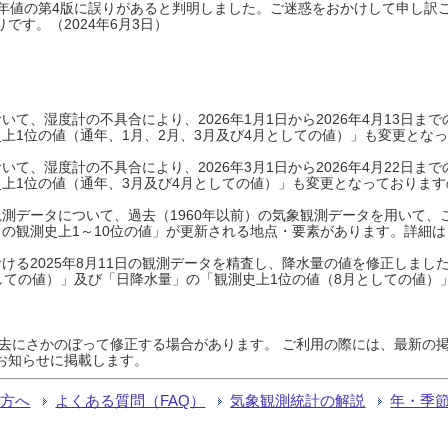
0年平年値の第4版に誤りがあると判明しました。ご迷惑をおかけして申し訳
です。（2024年6月3日）
て、湿度計の不具合により、2026年1月1日から2026年4月13日
上1位の値（通年、1月、2月、3月及び4月としての値）」も変更とな
て、湿度計の不具合により、2026年3月1日から2026年4月22日
上1位の値（通年、3月及び4月としての値）」も変更となっておりますので
測データについて、過去（1960年以前）の気象観測データを用いて、
の観測史上1～10位の値」が更新される地点・要素があります。詳細は
ける2025年8月11日の観測データを精査し、降水量の値を修正しまし
しての値）」及び「日降水量」の「観測史上1位の値（8月としての値）
過去にさかのぼって修正する場合があります。 ご利用の際には、最新の掲
お知らせに掲載します。
る方へ
よくある質問（FAQ）
気象観測統計の解説
年・季