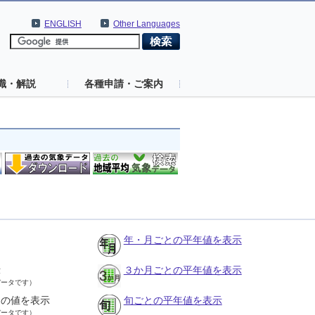
ENGLISH
Other Languages
識・解説
各種申請・ご案内
年・月ごとの平年値を表示
示
３か月ごとの平年値を表示
データです）
との値を表示
旬ごとの平年値を表示
データです）