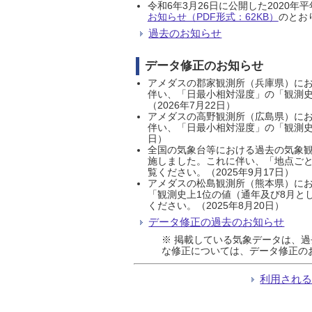
令和6年3月26日に公開した202
お知らせ（PDF形式：62KB）
のとおり
過去のお知らせ
データ修正のお知らせ
アメダスの郡家観測所（兵庫県）におい
伴い、「日最小相対湿度」の「観測史
（2026年7月22日）
アメダスの高野観測所（広島県）におい
伴い、「日最小相対湿度」の「観測史
日）
全国の気象台等における過去の気象観
施しました。これに伴い、「地点ごと
覧ください。（2025年9月17日）
アメダスの松島観測所（熊本県）にお
「観測史上1位の値（通年及び8月と
ください。（2025年8月20日）
データ修正の過去のお知らせ
※ 掲載している気象データは、
な修正については、データ修正の
利用され