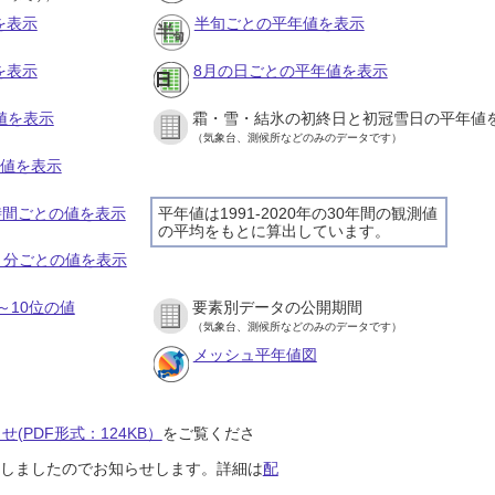
を表示
半旬ごとの平年値を表示
を表示
8月の日ごとの平年値を表示
値を表示
霜・雪・結氷の初終日と初冠雪日の平年値
（気象台、測候所などのみのデータです）
の値を表示
１時間ごとの値を表示
平年値は1991-2020年の30年間の観測値
の平均をもとに算出しています。
１０分ごとの値を表示
～10位の値
要素別データの公開期間
（気象台、測候所などのみのデータです）
メッシュ平年値図
(PDF形式：124KB）
をご覧くださ
開始しましたのでお知らせします。詳細は
配