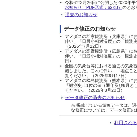
令和6年3月26日に公開した202
お知らせ（PDF形式：62KB）
のとおり
過去のお知らせ
データ修正のお知らせ
アメダスの郡家観測所（兵庫県）におい
伴い、「日最小相対湿度」の「観測史
（2026年7月22日）
アメダスの高野観測所（広島県）におい
伴い、「日最小相対湿度」の「観測史
日）
全国の気象台等における過去の気象観
施しました。これに伴い、「地点ごと
覧ください。（2025年9月17日）
アメダスの松島観測所（熊本県）にお
「観測史上1位の値（通年及び8月と
ください。（2025年8月20日）
データ修正の過去のお知らせ
※ 掲載している気象データは、
な修正については、データ修正の
利用され