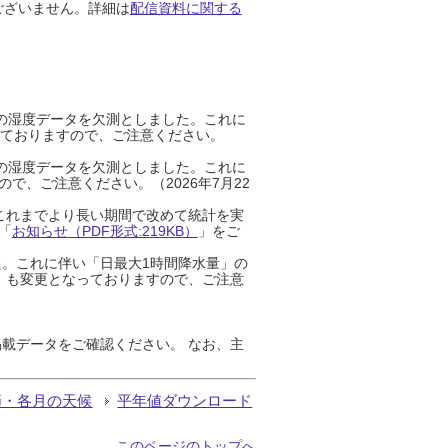
ございません。詳細は
配信資料に関する
までの湿度データを欠測としました。これに
っておりますので、ご注意ください。
までの湿度データを欠測としました。これに
、ご注意ください。（2026年7月22
これまでより長い期間で改めて統計を実
「
お知らせ（PDF形式:219KB）
」をご
た。これに伴い「日最大1時間降水量」の
」も変更となっておりますので、ご注意
載データをご確認ください。 なお、主
節・各月の天候
平年値ダウンロード
このページのトップへ