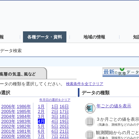
報
各種データ・資料
地域の情報
知
データ検索
ータの種類を選択してください。
検索条件を全てクリア
の選択
データの種類
年月日の選択をクリア
年ごとの値を表示
2006年
1986年
1月
1日
16日
2005年
1985年
2月
2日
17日
2004年
1984年
3月
3日
18日
３か月ごとの値を表
2003年
1983年
4月
4日
19日
（気象台、測候所などのみの
2002年
1982年
5月
5日
20日
2001年
1981年
6月
6日
21日
観測開始からの月ご
2000年
1980年
7月
7日
22日
（気象台、測候所などのみの