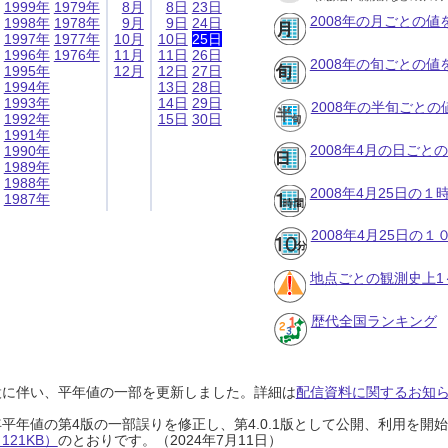
1999年
1979年
8月
8日
23日
2008年の月ごとの値
1998年
1978年
9月
9日
24日
1997年
1977年
10月
10日
25日
1996年
1976年
11月
11日
26日
2008年の旬ごとの値
1995年
12月
12日
27日
1994年
13日
28日
1993年
14日
29日
2008年の半旬ごとの
1992年
15日
30日
1991年
2008年4月の日ごと
1990年
1989年
1988年
2008年4月25日の
1987年
2008年4月25日の
地点ごとの観測史上1
歴代全国ランキング
設に伴い、平年値の一部を更新しました。詳細は
配信資料に関するお知らせ
0年平年値の第4版の一部誤りを修正し、第4.0.1版として公開、利用を
21KB）
のとおりです。（2024年7月11日）