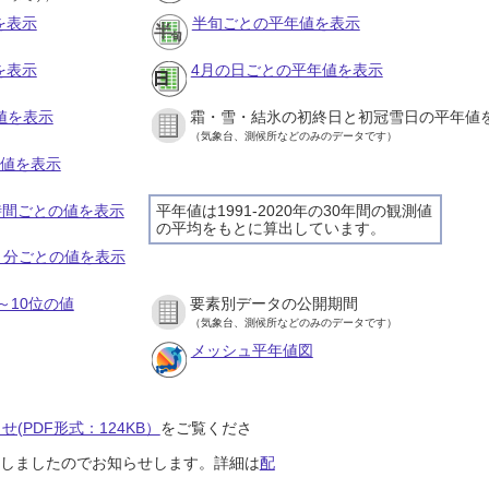
を表示
半旬ごとの平年値を表示
を表示
4月の日ごとの平年値を表示
値を表示
霜・雪・結氷の初終日と初冠雪日の平年値
（気象台、測候所などのみのデータです）
の値を表示
１時間ごとの値を表示
平年値は1991-2020年の30年間の観測値
の平均をもとに算出しています。
１０分ごとの値を表示
～10位の値
要素別データの公開期間
（気象台、測候所などのみのデータです）
メッシュ平年値図
(PDF形式：124KB）
をご覧くださ
開始しましたのでお知らせします。詳細は
配