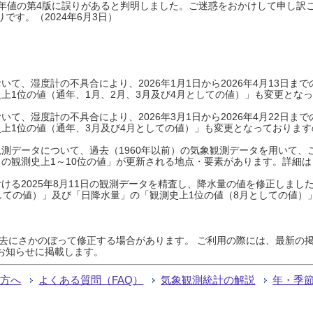
0年平年値の第4版に誤りがあると判明しました。ご迷惑をおかけして申し訳
です。（2024年6月3日）
て、湿度計の不具合により、2026年1月1日から2026年4月13日
上1位の値（通年、1月、2月、3月及び4月としての値）」も変更とな
て、湿度計の不具合により、2026年3月1日から2026年4月22日
上1位の値（通年、3月及び4月としての値）」も変更となっておりますので
測データについて、過去（1960年以前）の気象観測データを用いて、
の観測史上1～10位の値」が更新される地点・要素があります。詳細は
ける2025年8月11日の観測データを精査し、降水量の値を修正しまし
しての値）」及び「日降水量」の「観測史上1位の値（8月としての値）
過去にさかのぼって修正する場合があります。 ご利用の際には、最新の掲
お知らせに掲載します。
る方へ
よくある質問（FAQ）
気象観測統計の解説
年・季