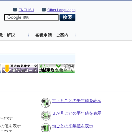
ENGLISH
Other Languages
識・解説
各種申請・ご案内
年・月ごとの平年値を表示
示
３か月ごとの平年値を表示
データです）
との値を表示
旬ごとの平年値を表示
データです）