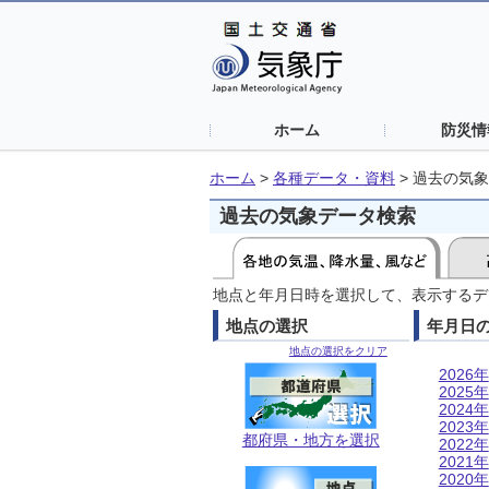
ホーム
防災情
ホーム
>
各種データ・資料
>
過去の気象
過去の気象データ検索
地点と年月日時を選択して、表示するデ
地点の選択
年月日
地点の選択をクリア
2026年
2025年
2024年
2023年
都府県・地方を選択
2022年
2021年
2020年