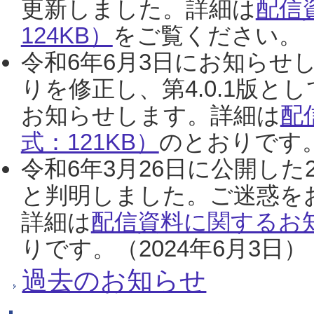
更新しました。詳細は
配信
124KB）
をご覧ください。（2
令和6年6月3日にお知らせし
りを修正し、第4.0.1版
お知らせします。詳細は
配
式：121KB）
のとおりです。
令和6年3月26日に公開した
と判明しました。ご迷惑を
詳細は
配信資料に関するお知
りです。（2024年6月3日）
過去のお知らせ