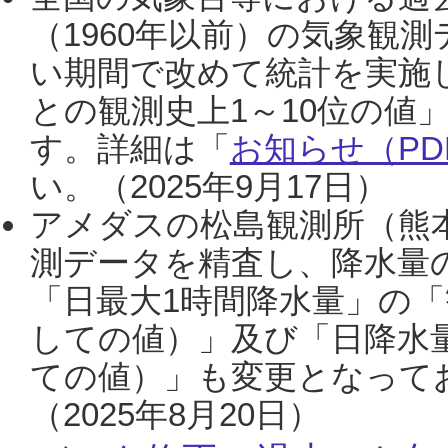
（1960年以前）の気象観
い期間で改めて統計を実施
との観測史上1～10位の値
す。詳細は「
お知らせ（PDF
い。（2025年9月17日）
アメダスの松島観測所（熊本
測データを精査し、降水量
「日最大1時間降水量」の「
しての値）」及び「日降水
ての値）」も変更となって
（2025年8月20日）