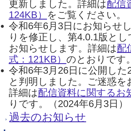
更新しました。詳細は
配信
124KB）
をご覧ください。（2
令和6年6月3日にお知らせし
りを修正し、第4.0.1版
お知らせします。詳細は
配
式：121KB）
のとおりです。
令和6年3月26日に公開した
と判明しました。ご迷惑を
詳細は
配信資料に関するお知
りです。（2024年6月3日）
過去のお知らせ