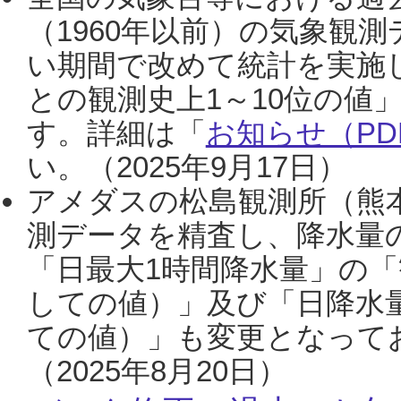
（1960年以前）の気象観
い期間で改めて統計を実施
との観測史上1～10位の値
す。詳細は「
お知らせ（PDF
い。（2025年9月17日）
アメダスの松島観測所（熊本
測データを精査し、降水量
「日最大1時間降水量」の「
しての値）」及び「日降水
ての値）」も変更となって
（2025年8月20日）