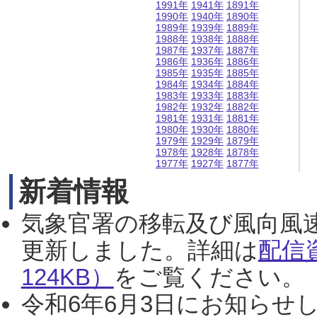
1991年
1941年
1891年
1990年
1940年
1890年
1989年
1939年
1889年
1988年
1938年
1888年
1987年
1937年
1887年
1986年
1936年
1886年
1985年
1935年
1885年
1984年
1934年
1884年
1983年
1933年
1883年
1982年
1932年
1882年
1981年
1931年
1881年
1980年
1930年
1880年
1979年
1929年
1879年
1978年
1928年
1878年
1977年
1927年
1877年
新着情報
気象官署の移転及び風向風
更新しました。詳細は
配信
124KB）
をご覧ください。（2
令和6年6月3日にお知らせし