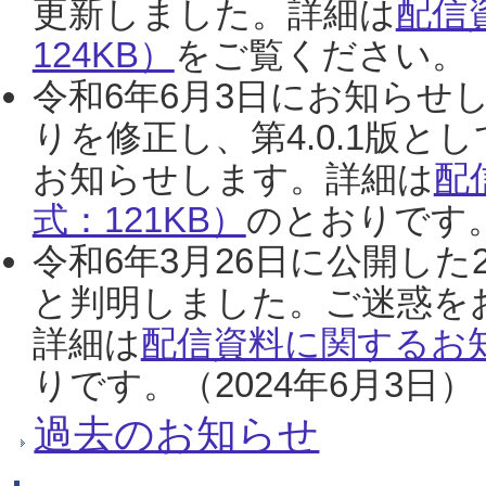
更新しました。詳細は
配信
124KB）
をご覧ください。（2
令和6年6月3日にお知らせし
りを修正し、第4.0.1版
お知らせします。詳細は
配
式：121KB）
のとおりです。
令和6年3月26日に公開した
と判明しました。ご迷惑を
詳細は
配信資料に関するお知
りです。（2024年6月3日）
過去のお知らせ