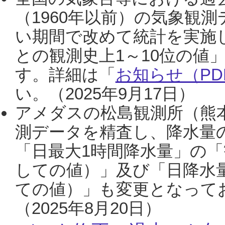
（1960年以前）の気象観
い期間で改めて統計を実施
との観測史上1～10位の値
す。詳細は「
お知らせ（PDF
い。（2025年9月17日）
アメダスの松島観測所（熊本
測データを精査し、降水量
「日最大1時間降水量」の「
しての値）」及び「日降水
ての値）」も変更となって
（2025年8月20日）