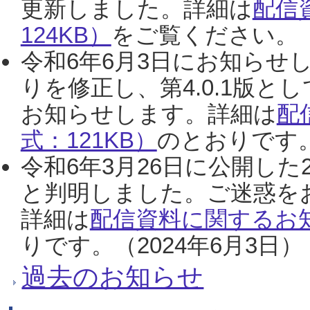
更新しました。詳細は
配信
124KB）
をご覧ください。（2
令和6年6月3日にお知らせし
りを修正し、第4.0.1版
お知らせします。詳細は
配
式：121KB）
のとおりです。
令和6年3月26日に公開した
と判明しました。ご迷惑を
詳細は
配信資料に関するお知
りです。（2024年6月3日）
過去のお知らせ