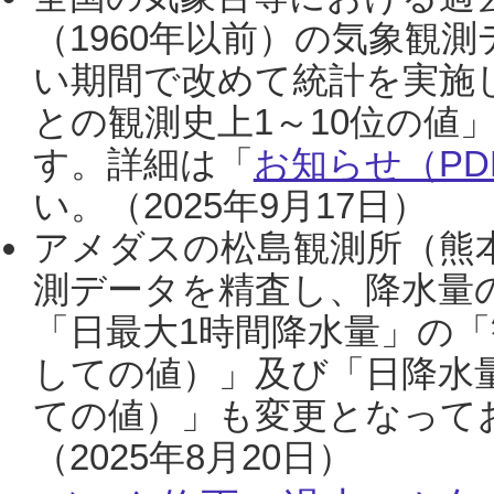
（1960年以前）の気象観
い期間で改めて統計を実施
との観測史上1～10位の値
す。詳細は「
お知らせ（PDF
い。（2025年9月17日）
アメダスの松島観測所（熊本
測データを精査し、降水量
「日最大1時間降水量」の「
しての値）」及び「日降水
ての値）」も変更となって
（2025年8月20日）