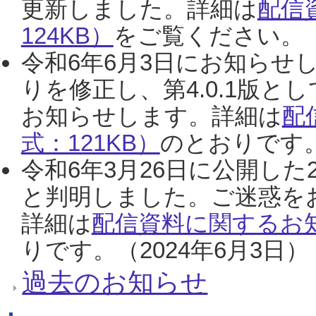
更新しました。詳細は
配信
124KB）
をご覧ください。（2
令和6年6月3日にお知らせし
りを修正し、第4.0.1版
お知らせします。詳細は
配
式：121KB）
のとおりです。
令和6年3月26日に公開した
と判明しました。ご迷惑を
詳細は
配信資料に関するお知
りです。（2024年6月3日）
過去のお知らせ