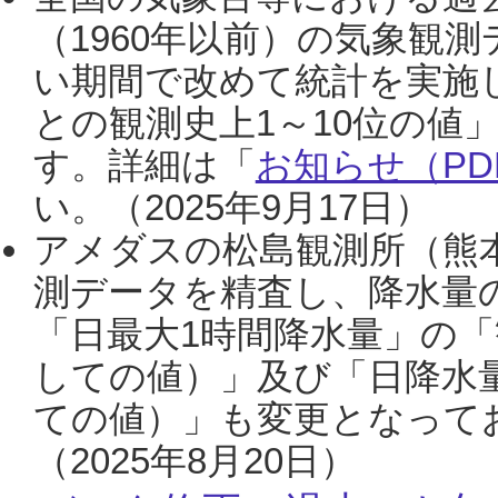
（1960年以前）の気象観
い期間で改めて統計を実施
との観測史上1～10位の値
す。詳細は「
お知らせ（PDF
い。（2025年9月17日）
アメダスの松島観測所（熊本
測データを精査し、降水量
「日最大1時間降水量」の「
しての値）」及び「日降水
ての値）」も変更となって
（2025年8月20日）