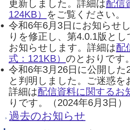
更新しました。詳細は
配信
124KB）
をご覧ください。（2
令和6年6月3日にお知らせし
りを修正し、第4.0.1版
お知らせします。詳細は
配
式：121KB）
のとおりです。
令和6年3月26日に公開した
と判明しました。ご迷惑を
詳細は
配信資料に関するお知
りです。（2024年6月3日）
過去のお知らせ