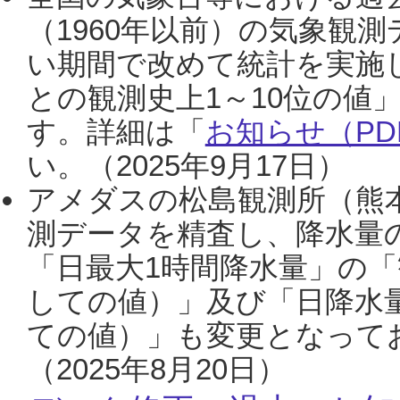
（1960年以前）の気象観
い期間で改めて統計を実施
との観測史上1～10位の値
す。詳細は「
お知らせ（PDF
い。（2025年9月17日）
アメダスの松島観測所（熊本
測データを精査し、降水量
「日最大1時間降水量」の「
しての値）」及び「日降水
ての値）」も変更となって
（2025年8月20日）