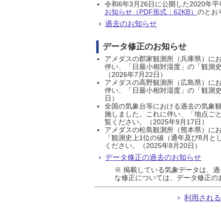
令和6年3月26日に公開した202
お知らせ（PDF形式：62KB）
のとおり
過去のお知らせ
データ修正のお知らせ
アメダスの郡家観測所（兵庫県）におい
伴い、「日最小相対湿度」の「観測史
（2026年7月22日）
アメダスの高野観測所（広島県）におい
伴い、「日最小相対湿度」の「観測史
日）
全国の気象台等における過去の気象観
施しました。これに伴い、「地点ごと
覧ください。（2025年9月17日）
アメダスの松島観測所（熊本県）にお
「観測史上1位の値（通年及び8月と
ください。（2025年8月20日）
データ修正の過去のお知らせ
※ 掲載している気象データは、
な修正については、データ修正の
利用され