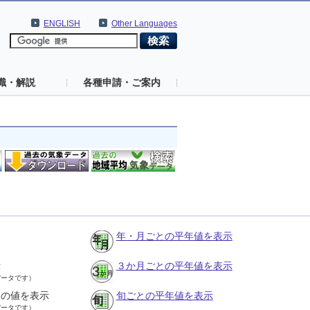
ENGLISH
Other Languages
識・解説
各種申請・ご案内
年・月ごとの平年値を表示
示
３か月ごとの平年値を表示
データです）
との値を表示
旬ごとの平年値を表示
データです）