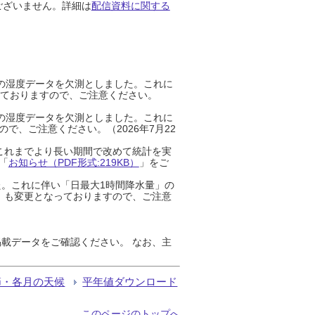
ございません。詳細は
配信資料に関する
までの湿度データを欠測としました。これに
っておりますので、ご注意ください。
までの湿度データを欠測としました。これに
、ご注意ください。（2026年7月22
これまでより長い期間で改めて統計を実
「
お知らせ（PDF形式:219KB）
」をご
た。これに伴い「日最大1時間降水量」の
」も変更となっておりますので、ご注意
載データをご確認ください。 なお、主
節・各月の天候
平年値ダウンロード
このページのトップへ