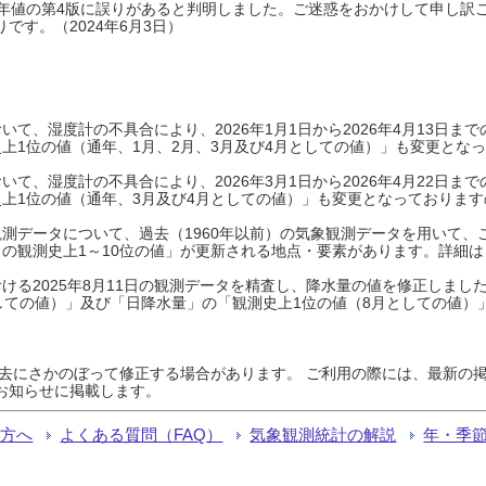
0年平年値の第4版に誤りがあると判明しました。ご迷惑をおかけして申し訳
です。（2024年6月3日）
て、湿度計の不具合により、2026年1月1日から2026年4月13日
上1位の値（通年、1月、2月、3月及び4月としての値）」も変更とな
て、湿度計の不具合により、2026年3月1日から2026年4月22日
上1位の値（通年、3月及び4月としての値）」も変更となっておりますので
測データについて、過去（1960年以前）の気象観測データを用いて、
の観測史上1～10位の値」が更新される地点・要素があります。詳細は
ける2025年8月11日の観測データを精査し、降水量の値を修正しまし
しての値）」及び「日降水量」の「観測史上1位の値（8月としての値）
過去にさかのぼって修正する場合があります。 ご利用の際には、最新の掲
お知らせに掲載します。
る方へ
よくある質問（FAQ）
気象観測統計の解説
年・季