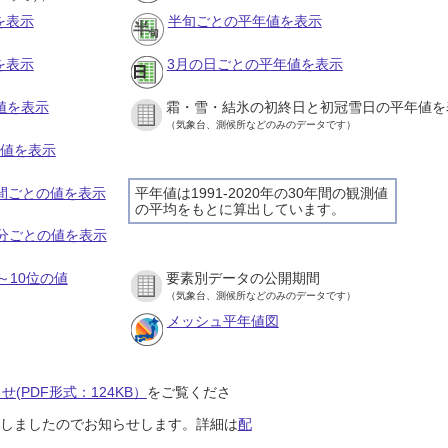
を表示
半旬ごとの平年値を表示
を表示
3月の日ごとの平年値を表示
値を表示
霜・雪・結氷の初終日と初冠雪日の平年値を
（気象台、測候所などのみのデータです）
の値を表示
時間ごとの値を表示
平年値は1991-2020年の30年間の観測値
の平均をもとに算出しています。
０分ごとの値を表示
～10位の値
要素別データの公開期間
（気象台、測候所などのみのデータです）
メッシュ平年値図
(PDF形式：124KB）
をご覧くださ
開始しましたのでお知らせします。詳細は
配