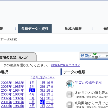
報
各種データ・資料
地域の情報
知
データ検索
ータの種類を選択してください。
検索条件を全てクリア
の選択
データの種類
年月日の選択をクリア
年ごとの値を表示
2006年
1986年
1月
1日
16日
2005年
1985年
2月
2日
17日
2004年
1984年
3月
3日
18日
３か月ごとの値を表
2003年
1983年
4月
4日
19日
（気象台、測候所などのみの
2002年
1982年
5月
5日
20日
2001年
1981年
6月
6日
21日
観測開始からの月ご
2000年
1980年
7月
7日
22日
（気象台、測候所などのみの