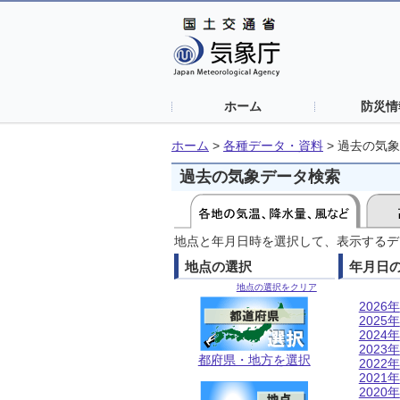
ホーム
防災情
ホーム
>
各種データ・資料
>
過去の気象
過去の気象データ検索
地点と年月日時を選択して、表示するデ
地点の選択
年月日
地点の選択をクリア
2026年
2025年
2024年
2023年
都府県・地方を選択
2022年
2021年
2020年