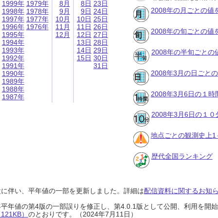
1999年
1979年
8月
8日
23日
2008年の月ごとの値
1998年
1978年
9月
9日
24日
1997年
1977年
10月
10日
25日
1996年
1976年
11月
11日
26日
2008年の旬ごとの値
1995年
12月
12日
27日
1994年
13日
28日
1993年
14日
29日
2008年の半旬ごとの
1992年
15日
30日
1991年
31日
2008年3月の日ごと
1990年
1989年
1988年
2008年3月6日の１
1987年
2008年3月6日の１
地点ごとの観測史上1
歴代全国ランキング
設に伴い、平年値の一部を更新しました。詳細は
配信資料に関するお知らせ
0年平年値の第4版の一部誤りを修正し、第4.0.1版として公開、利用を
21KB）
のとおりです。（2024年7月11日）