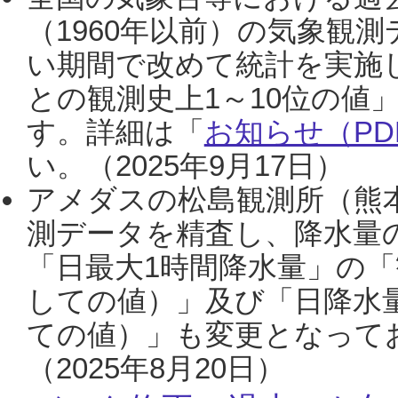
（1960年以前）の気象観
い期間で改めて統計を実施
との観測史上1～10位の値
す。詳細は「
お知らせ（PDF
い。（2025年9月17日）
アメダスの松島観測所（熊本
測データを精査し、降水量
「日最大1時間降水量」の「
しての値）」及び「日降水
ての値）」も変更となって
（2025年8月20日）