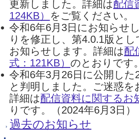
更新しました。詳細は
配信
124KB）
をご覧ください。（2
令和6年6月3日にお知らせし
りを修正し、第4.0.1版
お知らせします。詳細は
配
式：121KB）
のとおりです。
令和6年3月26日に公開した
と判明しました。ご迷惑を
詳細は
配信資料に関するお知
りです。（2024年6月3日）
過去のお知らせ