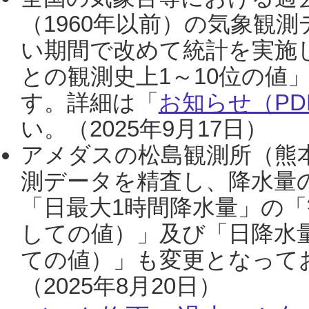
（1960年以前）の気象観
い期間で改めて統計を実施
との観測史上1～10位の値
す。詳細は「
お知らせ（PDF
い。（2025年9月17日）
アメダスの松島観測所（熊本
測データを精査し、降水量
「日最大1時間降水量」の「
しての値）」及び「日降水
ての値）」も変更となって
（2025年8月20日）