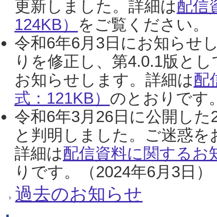
更新しました。詳細は
配信
124KB）
をご覧ください。（2
令和6年6月3日にお知らせし
りを修正し、第4.0.1版
お知らせします。詳細は
配
式：121KB）
のとおりです。
令和6年3月26日に公開した
と判明しました。ご迷惑を
詳細は
配信資料に関するお知
りです。（2024年6月3日）
過去のお知らせ