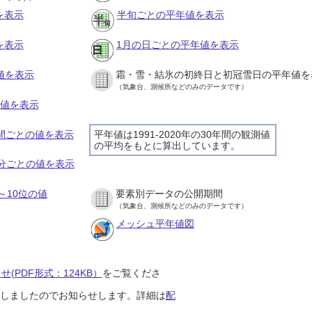
を表示
半旬ごとの平年値を表示
を表示
1月の日ごとの平年値を表示
値を表示
霜・雪・結氷の初終日と初冠雪日の平年値を
（気象台、測候所などのみのデータです）
の値を表示
時間ごとの値を表示
平年値は1991-2020年の30年間の観測値
の平均をもとに算出しています。
０分ごとの値を表示
～10位の値
要素別データの公開期間
（気象台、測候所などのみのデータです）
メッシュ平年値図
(PDF形式：124KB）
をご覧くださ
開始しましたのでお知らせします。詳細は
配