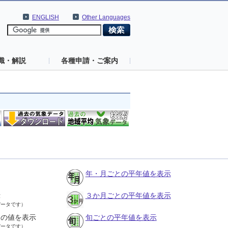
ENGLISH
Other Languages
識・解説
各種申請・ご案内
年・月ごとの平年値を表示
示
３か月ごとの平年値を表示
データです）
との値を表示
旬ごとの平年値を表示
データです）