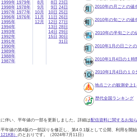
1999年
1979年
8月
8日
23日
2010年の月ごとの値
1998年
1978年
9月
9日
24日
1997年
1977年
10月
10日
25日
1996年
1976年
11月
11日
26日
2010年の旬ごとの値
1995年
12月
12日
27日
1994年
13日
28日
1993年
14日
29日
2010年の半旬ごとの
1992年
15日
30日
1991年
31日
2010年1月の日ごと
1990年
1989年
1988年
2010年1月4日の１
1987年
2010年1月4日の１
地点ごとの観測史上1
歴代全国ランキング
設に伴い、平年値の一部を更新しました。詳細は
配信資料に関するお知らせ
0年平年値の第4版の一部誤りを修正し、第4.0.1版として公開、利用を
21KB）
のとおりです。（2024年7月11日）