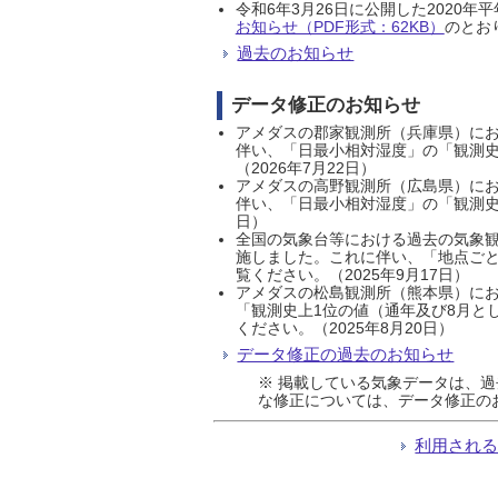
令和6年3月26日に公開した202
お知らせ（PDF形式：62KB）
のとおり
過去のお知らせ
データ修正のお知らせ
アメダスの郡家観測所（兵庫県）におい
伴い、「日最小相対湿度」の「観測史
（2026年7月22日）
アメダスの高野観測所（広島県）におい
伴い、「日最小相対湿度」の「観測史
日）
全国の気象台等における過去の気象観
施しました。これに伴い、「地点ごと
覧ください。（2025年9月17日）
アメダスの松島観測所（熊本県）にお
「観測史上1位の値（通年及び8月と
ください。（2025年8月20日）
データ修正の過去のお知らせ
※ 掲載している気象データは、
な修正については、データ修正の
利用され