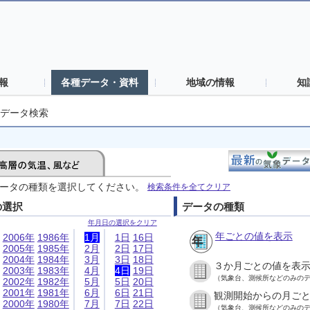
報
各種データ・資料
地域の情報
知
データ検索
ータの種類を選択してください。
検索条件を全てクリア
の選択
データの種類
年月日の選択をクリア
年ごとの値を表示
2006年
1986年
1月
1日
16日
2005年
1985年
2月
2日
17日
2004年
1984年
3月
3日
18日
３か月ごとの値を表
2003年
1983年
4月
4日
19日
（気象台、測候所などのみの
2002年
1982年
5月
5日
20日
2001年
1981年
6月
6日
21日
観測開始からの月ご
2000年
1980年
7月
7日
22日
（気象台、測候所などのみの