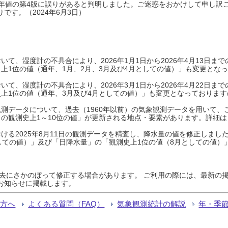
0年平年値の第4版に誤りがあると判明しました。ご迷惑をおかけして申し訳
です。（2024年6月3日）
て、湿度計の不具合により、2026年1月1日から2026年4月13日
上1位の値（通年、1月、2月、3月及び4月としての値）」も変更とな
て、湿度計の不具合により、2026年3月1日から2026年4月22日
上1位の値（通年、3月及び4月としての値）」も変更となっておりますので
測データについて、過去（1960年以前）の気象観測データを用いて、
の観測史上1～10位の値」が更新される地点・要素があります。詳細は
ける2025年8月11日の観測データを精査し、降水量の値を修正しまし
しての値）」及び「日降水量」の「観測史上1位の値（8月としての値）
過去にさかのぼって修正する場合があります。 ご利用の際には、最新の掲
お知らせに掲載します。
る方へ
よくある質問（FAQ）
気象観測統計の解説
年・季