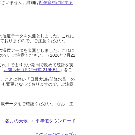
ございません。詳細は
配信資料に関する
までの湿度データを欠測としました。これに
っておりますので、ご注意ください。
までの湿度データを欠測としました。これに
、ご注意ください。（2026年7月22
これまでより長い期間で改めて統計を実
「
お知らせ（PDF形式:219KB）
」をご
た。これに伴い「日最大1時間降水量」の
」も変更となっておりますので、ご注意
載データをご確認ください。 なお、主
節・各月の天候
平年値ダウンロード
このページのトップへ