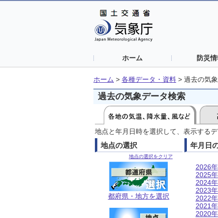
ホーム
防災情
ホーム
>
各種データ・資料
>
過去の気象
過去の気象データ検索
地点と年月日時を選択して、表示するデ
地点の選択
年月日
地点の選択をクリア
2026年
2025年
2024年
2023年
都府県・地方を選択
2022年
2021年
2020年