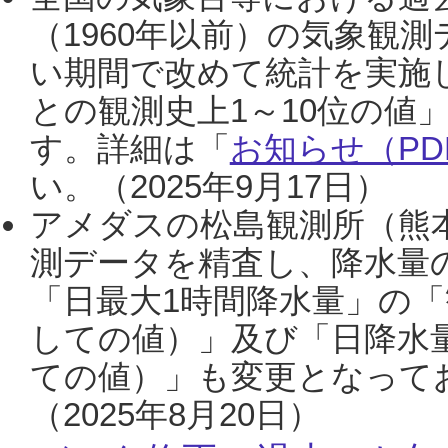
（1960年以前）の気象観
い期間で改めて統計を実施
との観測史上1～10位の値
す。詳細は「
お知らせ（PDF
い。（2025年9月17日）
アメダスの松島観測所（熊本
測データを精査し、降水量
「日最大1時間降水量」の「
しての値）」及び「日降水
ての値）」も変更となって
（2025年8月20日）