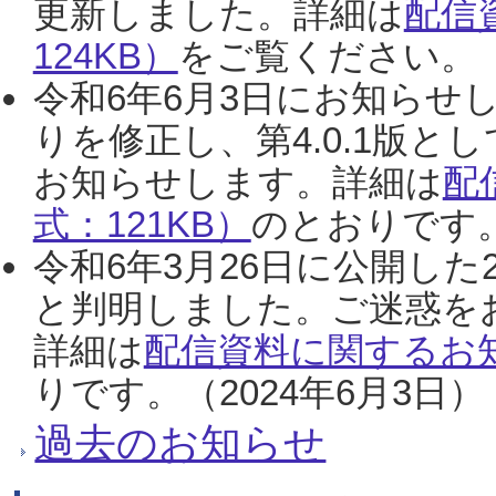
更新しました。詳細は
配信
124KB）
をご覧ください。（2
令和6年6月3日にお知らせし
りを修正し、第4.0.1版
お知らせします。詳細は
配
式：121KB）
のとおりです。
令和6年3月26日に公開した
と判明しました。ご迷惑を
詳細は
配信資料に関するお知
りです。（2024年6月3日）
過去のお知らせ