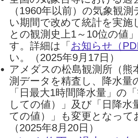
（1960年以前）の気象観
い期間で改めて統計を実施
との観測史上1～10位の値
す。詳細は「
お知らせ（PDF
い。（2025年9月17日）
アメダスの松島観測所（熊本
測データを精査し、降水量
「日最大1時間降水量」の「
しての値）」及び「日降水
ての値）」も変更となって
（2025年8月20日）