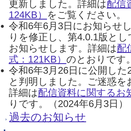
更新しました。詳細は
配信
124KB）
をご覧ください。（2
令和6年6月3日にお知らせし
りを修正し、第4.0.1版
お知らせします。詳細は
配
式：121KB）
のとおりです。
令和6年3月26日に公開した
と判明しました。ご迷惑を
詳細は
配信資料に関するお知
りです。（2024年6月3日）
過去のお知らせ