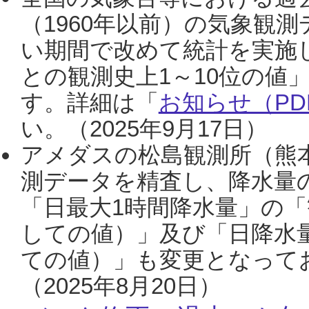
（1960年以前）の気象観
い期間で改めて統計を実施
との観測史上1～10位の値
す。詳細は「
お知らせ（PDF
い。（2025年9月17日）
アメダスの松島観測所（熊本
測データを精査し、降水量
「日最大1時間降水量」の「
しての値）」及び「日降水
ての値）」も変更となって
（2025年8月20日）