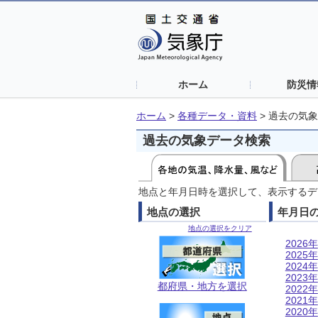
ホーム
防災情
ホーム
>
各種データ・資料
>
過去の気象
過去の気象データ検索
地点と年月日時を選択して、表示するデ
地点の選択
年月日
地点の選択をクリア
2026年
2025年
2024年
2023年
都府県・地方を選択
2022年
2021年
2020年