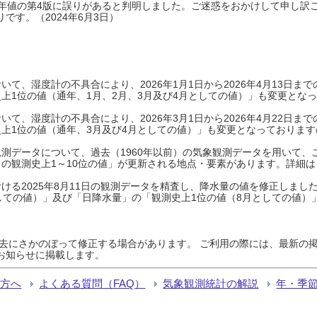
0年平年値の第4版に誤りがあると判明しました。ご迷惑をおかけして申し訳
です。（2024年6月3日）
て、湿度計の不具合により、2026年1月1日から2026年4月13日
上1位の値（通年、1月、2月、3月及び4月としての値）」も変更とな
て、湿度計の不具合により、2026年3月1日から2026年4月22日
上1位の値（通年、3月及び4月としての値）」も変更となっておりますので
測データについて、過去（1960年以前）の気象観測データを用いて、
の観測史上1～10位の値」が更新される地点・要素があります。詳細は
ける2025年8月11日の観測データを精査し、降水量の値を修正しまし
しての値）」及び「日降水量」の「観測史上1位の値（8月としての値）
過去にさかのぼって修正する場合があります。 ご利用の際には、最新の掲
お知らせに掲載します。
る方へ
よくある質問（FAQ）
気象観測統計の解説
年・季