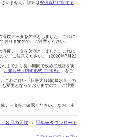
ございません。詳細は
配信資料に関する
までの湿度データを欠測としました。これに
っておりますので、ご注意ください。
までの湿度データを欠測としました。これに
、ご注意ください。（2026年7月22
これまでより長い期間で改めて統計を実
「
お知らせ（PDF形式:219KB）
」をご
た。これに伴い「日最大1時間降水量」の
」も変更となっておりますので、ご注意
載データをご確認ください。 なお、主
節・各月の天候
平年値ダウンロード
このページのトップへ