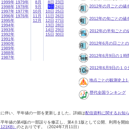
1999年
1979年
8月
8日
23日
2012年の月ごとの値
1998年
1978年
9月
9日
24日
1997年
1977年
10月
10日
25日
1996年
1976年
11月
11日
26日
2012年の旬ごとの値
1995年
12月
12日
27日
1994年
13日
28日
1993年
14日
29日
2012年の半旬ごとの
1992年
15日
30日
1991年
2012年6月の日ごと
1990年
1989年
1988年
2012年6月9日の１
1987年
2012年6月9日の１
地点ごとの観測史上1
歴代全国ランキング
設に伴い、平年値の一部を更新しました。詳細は
配信資料に関するお知らせ
0年平年値の第4版の一部誤りを修正し、第4.0.1版として公開、利用を
21KB）
のとおりです。（2024年7月11日）