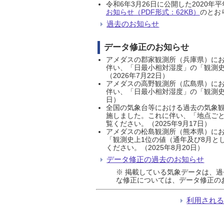
令和6年3月26日に公開した202
お知らせ（PDF形式：62KB）
のとおり
過去のお知らせ
データ修正のお知らせ
アメダスの郡家観測所（兵庫県）におい
伴い、「日最小相対湿度」の「観測史
（2026年7月22日）
アメダスの高野観測所（広島県）におい
伴い、「日最小相対湿度」の「観測史
日）
全国の気象台等における過去の気象観
施しました。これに伴い、「地点ごと
覧ください。（2025年9月17日）
アメダスの松島観測所（熊本県）にお
「観測史上1位の値（通年及び8月と
ください。（2025年8月20日）
データ修正の過去のお知らせ
※ 掲載している気象データは、
な修正については、データ修正の
利用され