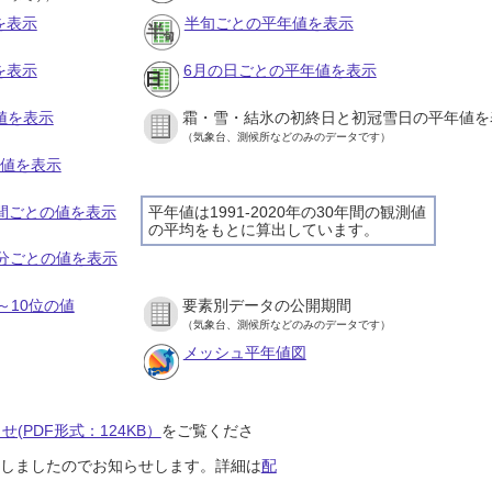
を表示
半旬ごとの平年値を表示
を表示
6月の日ごとの平年値を表示
値を表示
霜・雪・結氷の初終日と初冠雪日の平年値を
（気象台、測候所などのみのデータです）
の値を表示
時間ごとの値を表示
平年値は1991-2020年の30年間の観測値
の平均をもとに算出しています。
０分ごとの値を表示
～10位の値
要素別データの公開期間
（気象台、測候所などのみのデータです）
メッシュ平年値図
(PDF形式：124KB）
をご覧くださ
開始しましたのでお知らせします。詳細は
配