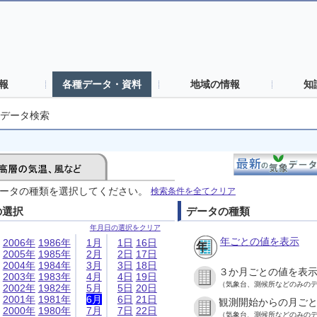
報
各種データ・資料
地域の情報
知
データ検索
ータの種類を選択してください。
検索条件を全てクリア
の選択
データの種類
年月日の選択をクリア
年ごとの値を表示
2006年
1986年
1月
1日
16日
2005年
1985年
2月
2日
17日
2004年
1984年
3月
3日
18日
３か月ごとの値を表
2003年
1983年
4月
4日
19日
（気象台、測候所などのみの
2002年
1982年
5月
5日
20日
2001年
1981年
6月
6日
21日
観測開始からの月ご
2000年
1980年
7月
7日
22日
（気象台、測候所などのみの