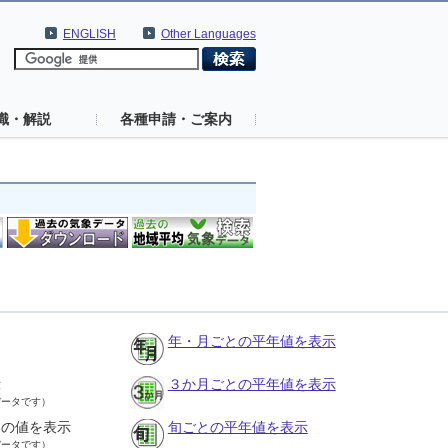
ENGLISH
Other Languages
識・解説
各種申請・ご案内
年・月ごとの平年値を表示
示
３か月ごとの平年値を表示
データです）
との値を表示
旬ごとの平年値を表示
データです）