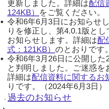
更新しました。詳細は
配信
124KB）
をご覧ください。（2
令和6年6月3日にお知らせし
りを修正し、第4.0.1版
お知らせします。詳細は
配
式：121KB）
のとおりです。
令和6年3月26日に公開した
と判明しました。ご迷惑を
詳細は
配信資料に関するお知
りです。（2024年6月3日）
過去のお知らせ