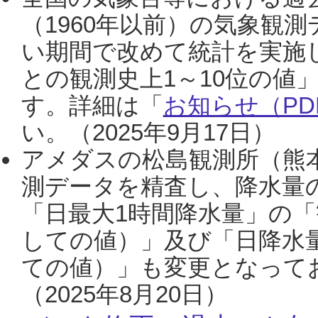
（1960年以前）の気象観
い期間で改めて統計を実施
との観測史上1～10位の値
す。詳細は「
お知らせ（PDF
い。（2025年9月17日）
アメダスの松島観測所（熊本
測データを精査し、降水量
「日最大1時間降水量」の「
しての値）」及び「日降水
ての値）」も変更となって
（2025年8月20日）