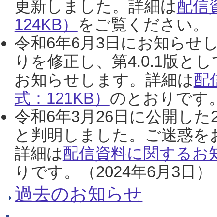
更新しました。詳細は
配信
124KB）
をご覧ください。（2
令和6年6月3日にお知らせし
りを修正し、第4.0.1版
お知らせします。詳細は
配
式：121KB）
のとおりです。
令和6年3月26日に公開した
と判明しました。ご迷惑を
詳細は
配信資料に関するお知
りです。（2024年6月3日）
過去のお知らせ