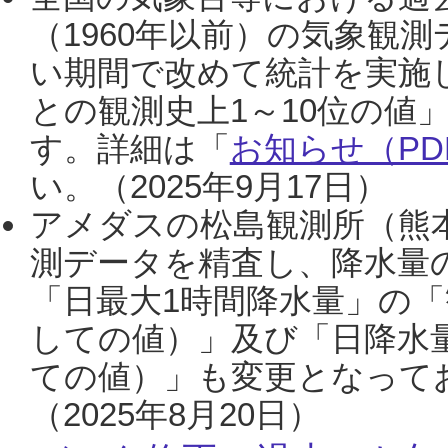
（1960年以前）の気象観
い期間で改めて統計を実施
との観測史上1～10位の値
す。詳細は「
お知らせ（PDF
い。（2025年9月17日）
アメダスの松島観測所（熊本
測データを精査し、降水量
「日最大1時間降水量」の「
しての値）」及び「日降水
ての値）」も変更となって
（2025年8月20日）