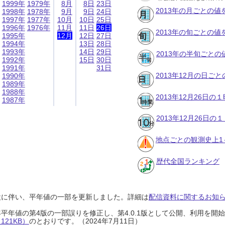
1999年
1979年
8月
8日
23日
2013年の月ごとの値
1998年
1978年
9月
9日
24日
1997年
1977年
10月
10日
25日
1996年
1976年
11月
11日
26日
2013年の旬ごとの値
1995年
12月
12日
27日
1994年
13日
28日
1993年
14日
29日
2013年の半旬ごとの
1992年
15日
30日
1991年
31日
2013年12月の日ご
1990年
1989年
1988年
2013年12月26日
1987年
2013年12月26日
地点ごとの観測史上1
歴代全国ランキング
設に伴い、平年値の一部を更新しました。詳細は
配信資料に関するお知らせ
0年平年値の第4版の一部誤りを修正し、第4.0.1版として公開、利用を
21KB）
のとおりです。（2024年7月11日）