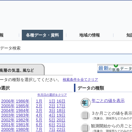
報
各種データ・資料
地域の情報
知
データ検索
ータの種類を選択してください。
検索条件を全てクリア
の選択
データの種類
年月日の選択をクリア
年ごとの値を表示
2006年
1986年
1月
1日
16日
2005年
1985年
2月
2日
17日
2004年
1984年
3月
3日
18日
３か月ごとの値を表
2003年
1983年
4月
4日
19日
（気象台、測候所などのみの
2002年
1982年
5月
5日
20日
2001年
1981年
6月
6日
21日
観測開始からの月ご
2000年
1980年
7月
7日
22日
（気象台、測候所などのみの