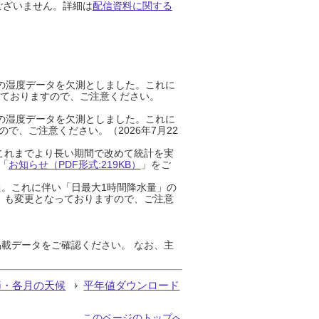
ございません。詳細は
配信資料に関する
までの湿度データを欠測としました。これに
っておりますので、ご注意ください。
までの湿度データを欠測としました。これに
、ご注意ください。（2026年7月22
これまでより長い期間で改めて統計を実
「
お知らせ（PDF形式:219KB）
」をご
た。これに伴い「日最大1時間降水量」の
」も変更となっておりますので、ご注意
載データをご確認ください。 なお、主
節・各月の天候
平年値ダウンロード
このページのトップへ