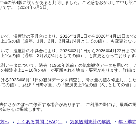
0年平年値の第4版に誤りがあると判明しました。ご迷惑をおかけして申し訳
です。（2024年6月3日）
て、湿度計の不具合により、2026年1月1日から2026年4月13日
上1位の値（通年、1月、2月、3月及び4月としての値）」も変更とな
て、湿度計の不具合により、2026年3月1日から2026年4月22日
上1位の値（通年、3月及び4月としての値）」も変更となっておりますので
測データについて、過去（1960年以前）の気象観測データを用いて、
の観測史上1～10位の値」が更新される地点・要素があります。詳細は
ける2025年8月11日の観測データを精査し、降水量の値を修正しまし
しての値）」及び「日降水量」の「観測史上1位の値（8月としての値）
過去にさかのぼって修正する場合があります。 ご利用の際には、最新の掲
お知らせに掲載します。
る方へ
よくある質問（FAQ）
気象観測統計の解説
年・季