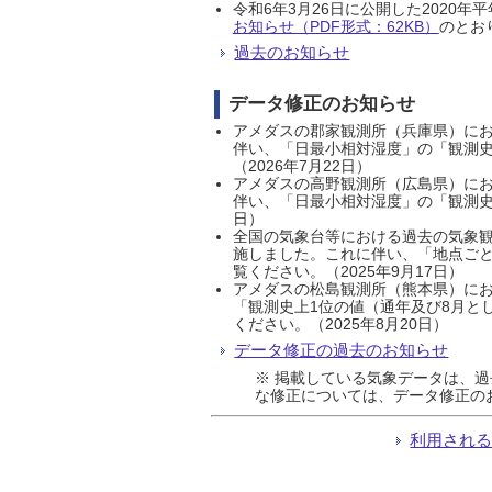
令和6年3月26日に公開した202
お知らせ（PDF形式：62KB）
のとおり
過去のお知らせ
データ修正のお知らせ
アメダスの郡家観測所（兵庫県）におい
伴い、「日最小相対湿度」の「観測史
（2026年7月22日）
アメダスの高野観測所（広島県）におい
伴い、「日最小相対湿度」の「観測史
日）
全国の気象台等における過去の気象観
施しました。これに伴い、「地点ごと
覧ください。（2025年9月17日）
アメダスの松島観測所（熊本県）にお
「観測史上1位の値（通年及び8月と
ください。（2025年8月20日）
データ修正の過去のお知らせ
※ 掲載している気象データは、
な修正については、データ修正の
利用され