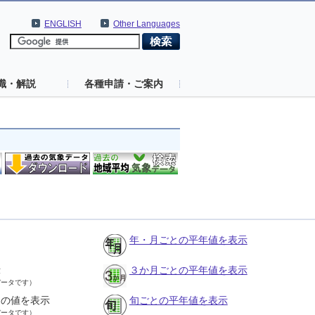
ENGLISH
Other Languages
識・解説
各種申請・ご案内
年・月ごとの平年値を表示
示
３か月ごとの平年値を表示
データです）
との値を表示
旬ごとの平年値を表示
データです）