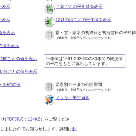
を表示
半旬ごとの平年値を表示
を表示
12月の日ごとの平年値を表示
値を表示
霜・雪・結氷の初終日と初冠雪日の平年値
（気象台、測候所などのみのデータです）
との値を表示
の１時間ごとの値を表示
平年値は1991-2020年の30年間の観測値
の平均をもとに算出しています。
の１０分ごとの値を表示
～10位の値
要素別データの公開期間
（気象台、測候所などのみのデータです）
メッシュ平年値図
(PDF形式：124KB）
をご覧くださ
開始しましたのでお知らせします。詳細は
配