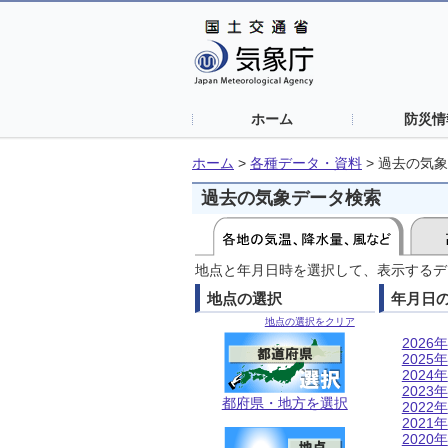
ホーム
防災情
ホーム
>
各種データ・資料
>
過去の気象
過去の気象データ検索
地点と年月日時を選択して、表示するデ
地点の選択
年月日
地点の選択をクリア
2026年
2025年
2024年
2023年
都府県・地方を選択
2022年
2021年
2020年