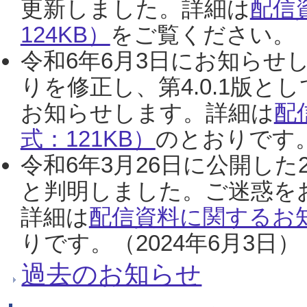
更新しました。詳細は
配信
124KB）
をご覧ください。（2
令和6年6月3日にお知らせし
りを修正し、第4.0.1版
お知らせします。詳細は
配
式：121KB）
のとおりです。
令和6年3月26日に公開した
と判明しました。ご迷惑を
詳細は
配信資料に関するお知
りです。（2024年6月3日）
過去のお知らせ