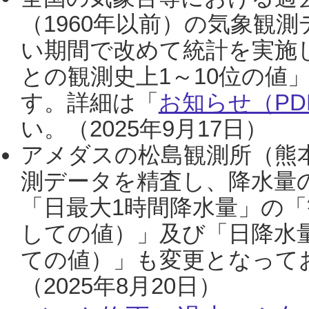
（1960年以前）の気象観
い期間で改めて統計を実施
との観測史上1～10位の値
す。詳細は「
お知らせ（PDF
い。（2025年9月17日）
アメダスの松島観測所（熊本
測データを精査し、降水量
「日最大1時間降水量」の「
しての値）」及び「日降水
ての値）」も変更となって
（2025年8月20日）