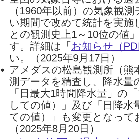
（1960年以前）の気象観
い期間で改めて統計を実施
との観測史上1～10位の値
す。詳細は「
お知らせ（PDF
い。（2025年9月17日）
アメダスの松島観測所（熊本
測データを精査し、降水量
「日最大1時間降水量」の「
しての値）」及び「日降水
ての値）」も変更となって
（2025年8月20日）