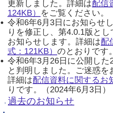
更新しました。詳細は
配信
124KB）
をご覧ください。（2
令和6年6月3日にお知らせし
りを修正し、第4.0.1版
お知らせします。詳細は
配
式：121KB）
のとおりです。
令和6年3月26日に公開した
と判明しました。ご迷惑を
詳細は
配信資料に関するお知
りです。（2024年6月3日）
過去のお知らせ