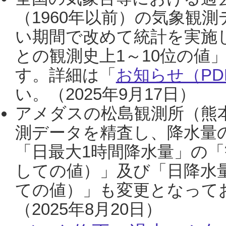
（1960年以前）の気象観
い期間で改めて統計を実施
との観測史上1～10位の値
す。詳細は「
お知らせ（PDF
い。（2025年9月17日）
アメダスの松島観測所（熊本
測データを精査し、降水量
「日最大1時間降水量」の「
しての値）」及び「日降水
ての値）」も変更となって
（2025年8月20日）