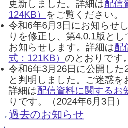
更新しました。詳細は
配信
124KB）
をご覧ください。（2
令和6年6月3日にお知らせし
りを修正し、第4.0.1版
お知らせします。詳細は
配
式：121KB）
のとおりです。
令和6年3月26日に公開した
と判明しました。ご迷惑を
詳細は
配信資料に関するお知
りです。（2024年6月3日）
過去のお知らせ