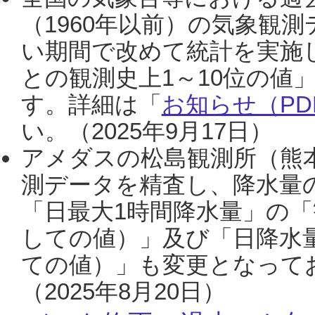
（1960年以前）の気象観
い期間で改めて統計を実施
との観測史上1～10位の値
す。詳細は「
お知らせ（PDF
い。（2025年9月17日）
アメダスの松島観測所（熊本
測データを精査し、降水量
「日最大1時間降水量」の「
しての値）」及び「日降水
ての値）」も変更となって
（2025年8月20日）