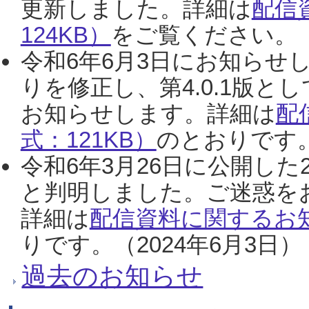
更新しました。詳細は
配信
124KB）
をご覧ください。（2
令和6年6月3日にお知らせし
りを修正し、第4.0.1版
お知らせします。詳細は
配
式：121KB）
のとおりです。
令和6年3月26日に公開した
と判明しました。ご迷惑を
詳細は
配信資料に関するお知
りです。（2024年6月3日）
過去のお知らせ