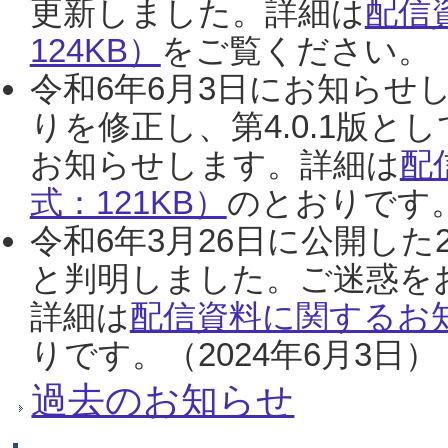
更新しました。詳細は
配信
124KB）
をご覧ください。（2
令和6年6月3日にお知らせし
りを修正し、第4.0.1版
お知らせします。詳細は
配
式：121KB）
のとおりです。
令和6年3月26日に公開した
と判明しました。ご迷惑を
詳細は
配信資料に関するお知
りです。（2024年6月3日）
過去のお知らせ