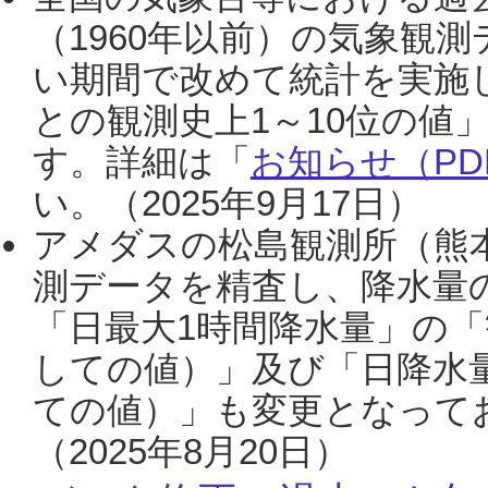
（1960年以前）の気象観
い期間で改めて統計を実施
との観測史上1～10位の値
す。詳細は「
お知らせ（PDF
い。（2025年9月17日）
アメダスの松島観測所（熊本
測データを精査し、降水量
「日最大1時間降水量」の「
しての値）」及び「日降水
ての値）」も変更となって
（2025年8月20日）