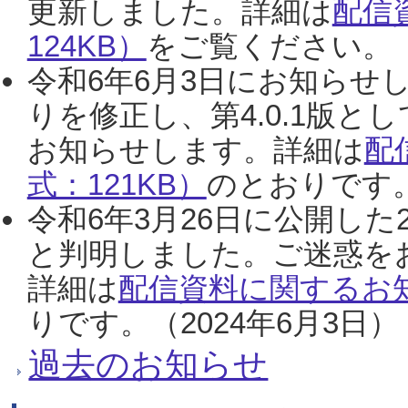
更新しました。詳細は
配信
124KB）
をご覧ください。（2
令和6年6月3日にお知らせし
りを修正し、第4.0.1版
お知らせします。詳細は
配
式：121KB）
のとおりです。
令和6年3月26日に公開した
と判明しました。ご迷惑を
詳細は
配信資料に関するお知
りです。（2024年6月3日）
過去のお知らせ