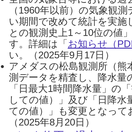
（1960年以前）の気象観
い期間で改めて統計を実施
との観測史上1～10位の値
す。詳細は「
お知らせ（PDF
い。（2025年9月17日）
アメダスの松島観測所（熊本
測データを精査し、降水量
「日最大1時間降水量」の「
しての値）」及び「日降水
ての値）」も変更となって
（2025年8月20日）