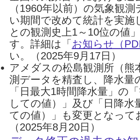
（1960年以前）の気象観
い期間で改めて統計を実施
との観測史上1～10位の値
す。詳細は「
お知らせ（PDF
い。（2025年9月17日）
アメダスの松島観測所（熊本
測データを精査し、降水量
「日最大1時間降水量」の「
しての値）」及び「日降水
ての値）」も変更となって
（2025年8月20日）