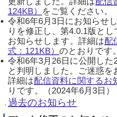
更新しました。詳細は
配信
124KB）
をご覧ください。（2
令和6年6月3日にお知らせし
りを修正し、第4.0.1版
お知らせします。詳細は
配
式：121KB）
のとおりです。
令和6年3月26日に公開した
と判明しました。ご迷惑を
詳細は
配信資料に関するお知
りです。（2024年6月3日）
過去のお知らせ