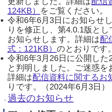
更新しました。詳細は
配信
124KB）
をご覧ください。（2
令和6年6月3日にお知らせし
りを修正し、第4.0.1版
お知らせします。詳細は
配
式：121KB）
のとおりです。
令和6年3月26日に公開した
と判明しました。ご迷惑を
詳細は
配信資料に関するお知
りです。（2024年6月3日）
過去のお知らせ