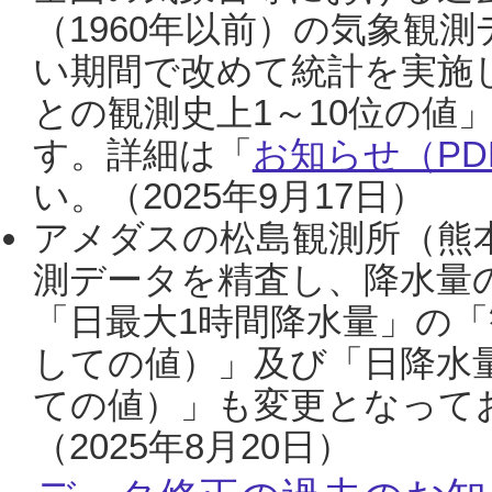
（1960年以前）の気象観
い期間で改めて統計を実施
との観測史上1～10位の値
す。詳細は「
お知らせ（PDF
い。（2025年9月17日）
アメダスの松島観測所（熊本
測データを精査し、降水量
「日最大1時間降水量」の「
しての値）」及び「日降水
ての値）」も変更となって
（2025年8月20日）