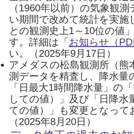
（1960年以前）の気象観
い期間で改めて統計を実施
との観測史上1～10位の値
す。詳細は「
お知らせ（PDF
い。（2025年9月17日）
アメダスの松島観測所（熊本
測データを精査し、降水量
「日最大1時間降水量」の「
しての値）」及び「日降水
ての値）」も変更となって
（2025年8月20日）