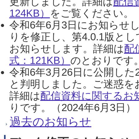
更新しました。詳細は
配信
124KB）
をご覧ください。（2
令和6年6月3日にお知らせし
りを修正し、第4.0.1版
お知らせします。詳細は
配
式：121KB）
のとおりです。
令和6年3月26日に公開した
と判明しました。ご迷惑を
詳細は
配信資料に関するお知
りです。（2024年6月3日）
過去のお知らせ