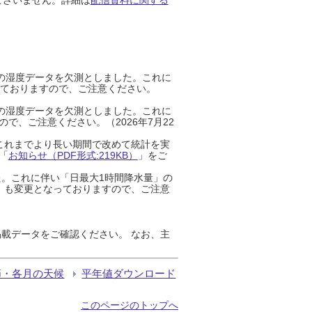
までの湿度データを欠測としました。これに
っておりますので、ご注意ください。
までの湿度データを欠測としました。これに
、ご注意ください。（2026年7月22
これまでより長い期間で改めて統計を実
「
お知らせ（PDF形式:219KB）
」をご
た。これに伴い「日最大1時間降水量」の
」も変更となっておりますので、ご注意
載データをご確認ください。 なお、主
節・各月の天候
平年値ダウンロード
このページのトップへ