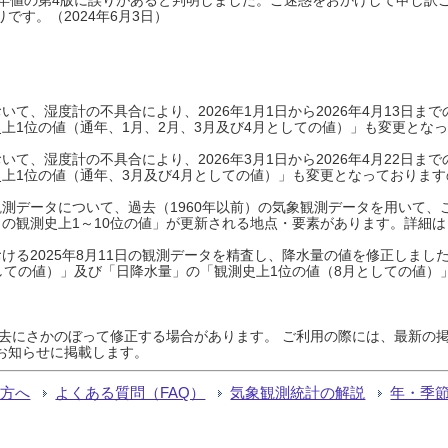
です。（2024年6月3日）
て、湿度計の不具合により、2026年1月1日から2026年4月13日
上1位の値（通年、1月、2月、3月及び4月としての値）」も変更とな
て、湿度計の不具合により、2026年3月1日から2026年4月22日
上1位の値（通年、3月及び4月としての値）」も変更となっておりますので
測データについて、過去（1960年以前）の気象観測データを用いて、
の観測史上1～10位の値」が更新される地点・要素があります。詳細は
ける2025年8月11日の観測データを精査し、降水量の値を修正しまし
しての値）」及び「日降水量」の「観測史上1位の値（8月としての値）
過去にさかのぼって修正する場合があります。 ご利用の際には、最新の掲
お知らせに掲載します。
る方へ
よくある質問（FAQ）
気象観測統計の解説
年・季