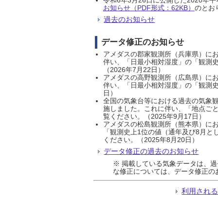
お知らせ（PDF形式：62KB）
のとおり
過去のお知らせ
データ修正のお知らせ
アメダスの郡家観測所（兵庫県）におい
伴い、「日最小相対湿度」の「観測史
（2026年7月22日）
アメダスの高野観測所（広島県）におい
伴い、「日最小相対湿度」の「観測史
日）
全国の気象台等における過去の気象観
施しました。これに伴い、「地点ごと
覧ください。（2025年9月17日）
アメダスの松島観測所（熊本県）にお
「観測史上1位の値（通年及び8月と
ください。（2025年8月20日）
データ修正の過去のお知らせ
※ 掲載している気象データは、
な修正については、データ修正の
利用され