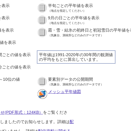
を表示
半旬ごとの平年値を表示
（地点を指定してください）
を表示
9月の日ごとの平年値を表示
（地点を指定してください）
値を表示
霜・雪・結氷の初終日と初冠雪日の平年値を
（気象台、測候所などのみのデータです）
の値を表示
時間ごとの値を表示
平年値は1991-2020年の30年間の観測値
の平均をもとに算出しています。
０分ごとの値を表示
～10位の値
要素別データの公開期間
（気象台、測候所などのみのデータです）
メッシュ平年値図
(PDF形式：124KB）
をご覧くださ
開始しましたのでお知らせします。詳細は
配
ございません。詳細は
配信資料に関する