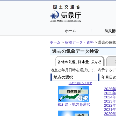
ホーム
防災情
ホーム
>
各種データ・資料
>
過去の気象
過去の気象データ検索
地点と年月日時を選択して、表示するデ
地点の選択
年月日
地点の選択をクリア
2026年
2025年
2024年
2023年
都府県・地方を選択
2022年
2021年
2020年