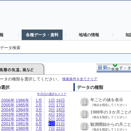
報
各種データ・資料
地域の情報
知
データ検索
ータの種類を選択してください。
検索条件を全てクリア
の選択
データの種類
年月日の選択をクリア
年ごとの値を表示
2006年
1986年
1月
1日
16日
2005年
1985年
2月
2日
17日
（地点を指定してください）
2004年
1984年
3月
3日
18日
1988年の３か月ごと
2003年
1983年
4月
4日
19日
（地点を指定してください）
2002年
1982年
5月
5日
20日
2001年
1981年
6月
6日
21日
観測開始からの月ご
2000年
1980年
7月
7日
22日
（地点を指定してください）