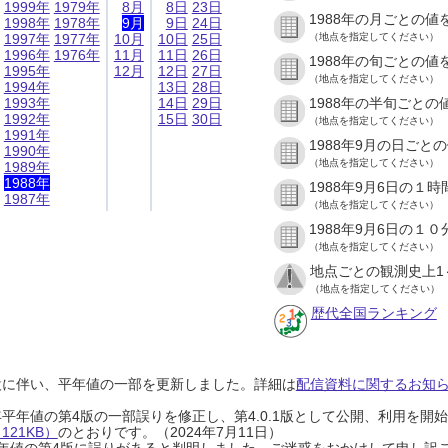
1999年
1979年
8月
8日
23日
1988年の月ごとの値
1998年
1978年
9月
9日
24日
1997年
1977年
10月
10日
25日
（地点を指定してください）
1996年
1976年
11月
11日
26日
1988年の旬ごとの値
1995年
12月
12日
27日
（地点を指定してください）
1994年
13日
28日
1993年
14日
29日
1988年の半旬ごとの
1992年
15日
30日
（地点を指定してください）
1991年
1988年9月の日ごと
1990年
（地点を指定してください）
1989年
1988年
1988年9月6日の１
1987年
（地点を指定してください）
1988年9月6日の１
（地点を指定してください）
地点ごとの観測史上1
（地点を指定してください）
歴代全国ランキング
設に伴い、平年値の一部を更新しました。詳細は
配信資料に関するお知らせ
0年平年値の第4版の一部誤りを修正し、第4.0.1版として公開、利用を
21KB）
のとおりです。（2024年7月11日）
0年平年値の第4版に誤りがあると判明しました。ご迷惑をおかけして申し訳