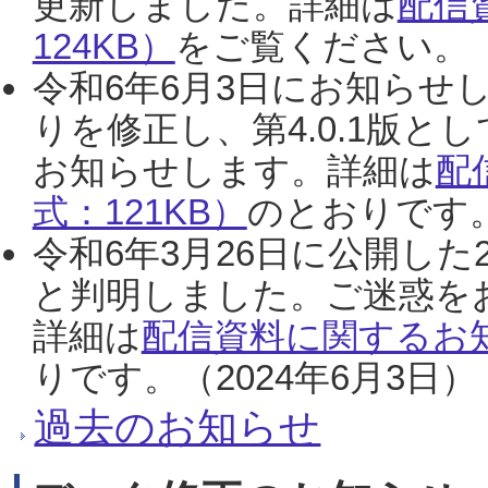
更新しました。詳細は
配信
124KB）
をご覧ください。（2
令和6年6月3日にお知らせし
りを修正し、第4.0.1版
お知らせします。詳細は
配
式：121KB）
のとおりです。
令和6年3月26日に公開した
と判明しました。ご迷惑を
詳細は
配信資料に関するお知
りです。（2024年6月3日）
過去のお知らせ