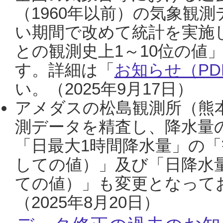
（1960年以前）の気象観
い期間で改めて統計を実施
との観測史上1～10位の値
す。詳細は「
お知らせ（PDF
い。（2025年9月17日）
アメダスの松島観測所（熊本
測データを精査し、降水量
「日最大1時間降水量」の「
しての値）」及び「日降水
ての値）」も変更となって
（2025年8月20日）