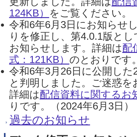
更新しました。詳細は
配信
124KB）
をご覧ください。（2
令和6年6月3日にお知らせし
りを修正し、第4.0.1版
お知らせします。詳細は
配
式：121KB）
のとおりです。
令和6年3月26日に公開した
と判明しました。ご迷惑を
詳細は
配信資料に関するお知
りです。（2024年6月3日）
過去のお知らせ