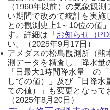
（1960年以前）の気象観
い期間で改めて統計を実施
との観測史上1～10位の値
す。詳細は「
お知らせ（PDF
い。（2025年9月17日）
アメダスの松島観測所（熊本
測データを精査し、降水量
「日最大1時間降水量」の「
しての値）」及び「日降水
ての値）」も変更となって
（2025年8月20日）