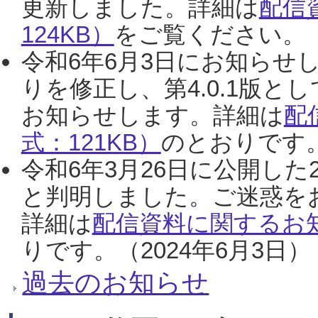
更新しました。詳細は
配信
124KB）
をご覧ください。（2
令和6年6月3日にお知らせし
りを修正し、第4.0.1版
お知らせします。詳細は
配
式：121KB）
のとおりです。
令和6年3月26日に公開した
と判明しました。ご迷惑を
詳細は
配信資料に関するお知
りです。（2024年6月3日）
過去のお知らせ