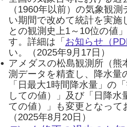
（1960年以前）の気象観
い期間で改めて統計を実施
との観測史上1～10位の値
す。詳細は「
お知らせ（PDF
い。（2025年9月17日）
アメダスの松島観測所（熊本
測データを精査し、降水量
「日最大1時間降水量」の「
しての値）」及び「日降水
ての値）」も変更となって
（2025年8月20日）