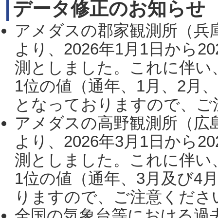
データ修正のお知らせ
アメダスの郡家観測所（兵
より、2026年1月1日から2
測としました。これに伴い
1位の値（通年、1月、2月
となっておりますので、ご注
アメダスの高野観測所（広
より、2026年3月1日から2
測としました。これに伴い
1位の値（通年、3月及び4
りますので、ご注意ください。
全国の気象台等における過