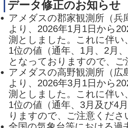
データ修正のお知らせ
アメダスの郡家観測所（兵
より、2026年1月1日から2
測としました。これに伴い
1位の値（通年、1月、2月
となっておりますので、ご注
アメダスの高野観測所（広
より、2026年3月1日から2
測としました。これに伴い
1位の値（通年、3月及び4
りますので、ご注意ください。
全国の気象台等における過