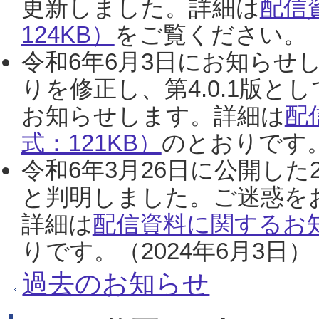
更新しました。詳細は
配信
124KB）
をご覧ください。（2
令和6年6月3日にお知らせし
りを修正し、第4.0.1版
お知らせします。詳細は
配
式：121KB）
のとおりです。
令和6年3月26日に公開した
と判明しました。ご迷惑を
詳細は
配信資料に関するお知
りです。（2024年6月3日）
過去のお知らせ