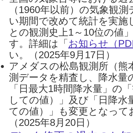
（1960年以前）の気象観
い期間で改めて統計を実施
との観測史上1～10位の値
す。詳細は「
お知らせ（PDF
い。（2025年9月17日）
アメダスの松島観測所（熊本
測データを精査し、降水量
「日最大1時間降水量」の「
しての値）」及び「日降水
ての値）」も変更となって
（2025年8月20日）