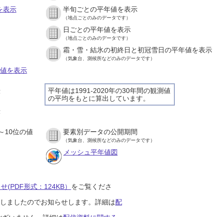
を表示
半旬ごとの平年値を表示
（地点ごとのみのデータです）
日ごとの平年値を表示
）
（地点ごとのみのデータです）
霜・雪・結氷の初終日と初冠雪日の平年値を表示
）
（気象台、測候所などのみのデータです）
の値を表示
平年値は1991-2020年の30年間の観測値
示
の平均をもとに算出しています。
）
示
）
～10位の値
要素別データの公開期間
）
（気象台、測候所などのみのデータです）
メッシュ平年値図
(PDF形式：124KB）
をご覧くださ
開始しましたのでお知らせします。詳細は
配