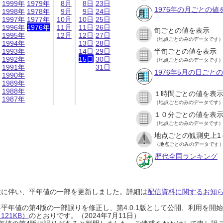
1999年
1979年
8月
8日
23日
1976年の月ごとの値
1998年
1978年
9月
9日
24日
1997年
1977年
10月
10日
25日
1996年
1976年
11月
11日
26日
旬ごとの値を表示
1995年
12月
12日
27日
（地点ごとのみのデータです
1994年
13日
28日
1993年
14日
29日
半旬ごとの値を表示
1992年
15日
30日
（地点ごとのみのデータです
1991年
31日
1976年5月の日ごと
1990年
1989年
1988年
１時間ごとの値を表
1987年
（地点ごとのみのデータです
１０分ごとの値を表
（地点ごとのみのデータです
地点ごとの観測史上1
（地点ごとのみのデータです
歴代全国ランキング
設に伴い、平年値の一部を更新しました。詳細は
配信資料に関するお知らせ
0年平年値の第4版の一部誤りを修正し、第4.0.1版として公開、利用を
21KB）
のとおりです。（2024年7月11日）