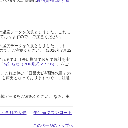
ございません。詳細は
配信資料に関する
までの湿度データを欠測としました。これに
っておりますので、ご注意ください。
までの湿度データを欠測としました。これに
、ご注意ください。（2026年7月22
これまでより長い期間で改めて統計を実
「
お知らせ（PDF形式:219KB）
」をご
た。これに伴い「日最大1時間降水量」の
」も変更となっておりますので、ご注意
載データをご確認ください。 なお、主
節・各月の天候
平年値ダウンロード
このページのトップへ