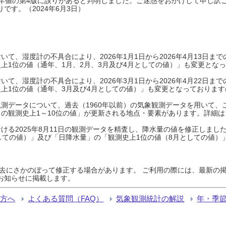
0年平年値の第4版に誤りがあると判明しました。ご迷惑をおかけして申し訳
です。（2024年6月3日）
て、湿度計の不具合により、2026年1月1日から2026年4月13日
上1位の値（通年、1月、2月、3月及び4月としての値）」も変更とな
て、湿度計の不具合により、2026年3月1日から2026年4月22日
上1位の値（通年、3月及び4月としての値）」も変更となっておりますので
測データについて、過去（1960年以前）の気象観測データを用いて、
の観測史上1～10位の値」が更新される地点・要素があります。詳細は
ける2025年8月11日の観測データを精査し、降水量の値を修正しまし
しての値）」及び「日降水量」の「観測史上1位の値（8月としての値）
過去にさかのぼって修正する場合があります。 ご利用の際には、最新の掲
お知らせに掲載します。
る方へ
よくある質問（FAQ）
気象観測統計の解説
年・季