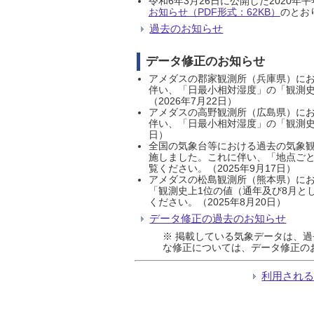
令和6年3月26日に公開した202
お知らせ（PDF形式：62KB）
のとおり
過去のお知らせ
データ修正のお知らせ
アメダスの郡家観測所（兵庫県）におい
伴い、「日最小相対湿度」の「観測史
（2026年7月22日）
アメダスの高野観測所（広島県）におい
伴い、「日最小相対湿度」の「観測史
日）
全国の気象台等における過去の気象観
施しました。これに伴い、「地点ごと
覧ください。（2025年9月17日）
アメダスの松島観測所（熊本県）にお
「観測史上1位の値（通年及び8月と
ください。（2025年8月20日）
データ修正の過去のお知らせ
※ 掲載している気象データは、
な修正については、データ修正の
利用され