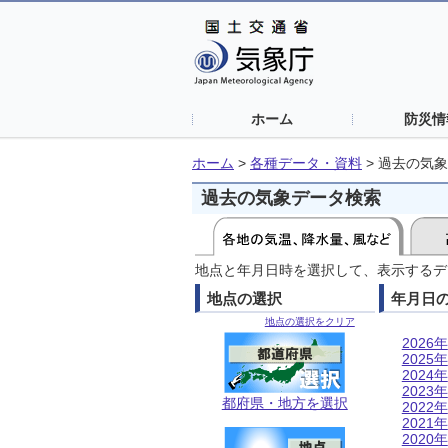
ホーム
防災情
ホーム
>
各種データ・資料
>
過去の気象
過去の気象データ検索
地点と年月日時を選択して、表示するデ
地点の選択
年月日
地点の選択をクリア
2026年
2025年
2024年
2023年
都府県・地方を選択
2022年
2021年
2020年