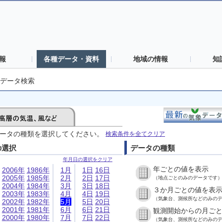
報
各種データ・資料
地域の情報
知
データ検索
ータの種類を選択してください。
検索条件を全てクリア
の選択
データの種類
年月日の選択をクリア
年ごとの値を表示
2006年
1986年
1月
1日
16日
2005年
1985年
2月
2日
17日
（地点ごとのみのデータです
2004年
1984年
3月
3日
18日
３か月ごとの値を表
2003年
1983年
4月
4日
19日
（気象台、測候所などのみの
2002年
1982年
5月
5日
20日
2001年
1981年
6月
6日
21日
観測開始からの月ご
2000年
1980年
7月
7日
22日
（気象台、測候所などのみの