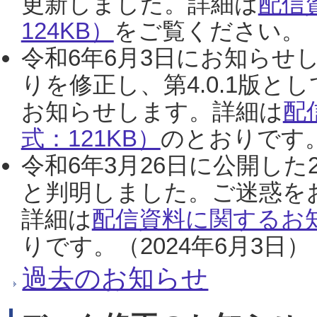
更新しました。詳細は
配信
124KB）
をご覧ください。（2
令和6年6月3日にお知らせし
りを修正し、第4.0.1版
お知らせします。詳細は
配
式：121KB）
のとおりです。
令和6年3月26日に公開した
と判明しました。ご迷惑を
詳細は
配信資料に関するお知
りです。（2024年6月3日）
過去のお知らせ