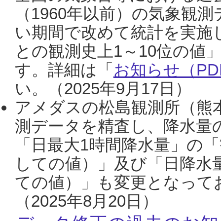
（1960年以前）の気象観
い期間で改めて統計を実施
との観測史上1～10位の値
す。詳細は「
お知らせ（PDF
い。（2025年9月17日）
アメダスの松島観測所（熊本
測データを精査し、降水量
「日最大1時間降水量」の「
しての値）」及び「日降水
ての値）」も変更となって
（2025年8月20日）