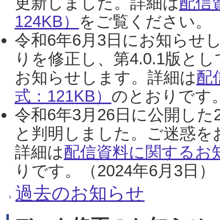
更新しました。詳細は
配信
124KB）
をご覧ください。（2
令和6年6月3日にお知らせし
りを修正し、第4.0.1版
お知らせします。詳細は
配
式：121KB）
のとおりです。
令和6年3月26日に公開した
と判明しました。ご迷惑を
詳細は
配信資料に関するお知
りです。（2024年6月3日）
過去のお知らせ