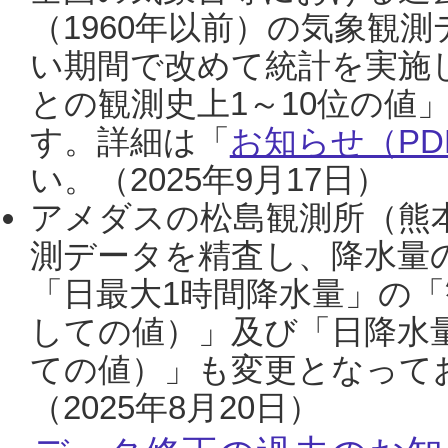
（1960年以前）の気象観
い期間で改めて統計を実施
との観測史上1～10位の値
す。詳細は「
お知らせ（PDF
い。（2025年9月17日）
アメダスの松島観測所（熊本
測データを精査し、降水量
「日最大1時間降水量」の「
しての値）」及び「日降水
ての値）」も変更となって
（2025年8月20日）