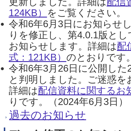
更新しました。詳細は
配信
124KB）
をご覧ください。（2
令和6年6月3日にお知らせし
りを修正し、第4.0.1版
お知らせします。詳細は
配
式：121KB）
のとおりです。
令和6年3月26日に公開した
と判明しました。ご迷惑を
詳細は
配信資料に関するお知
りです。（2024年6月3日）
過去のお知らせ