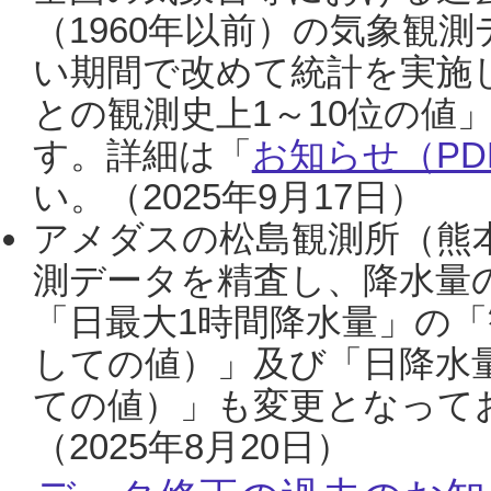
（1960年以前）の気象観
い期間で改めて統計を実施
との観測史上1～10位の値
す。詳細は「
お知らせ（PDF
い。（2025年9月17日）
アメダスの松島観測所（熊本
測データを精査し、降水量
「日最大1時間降水量」の「
しての値）」及び「日降水
ての値）」も変更となって
（2025年8月20日）