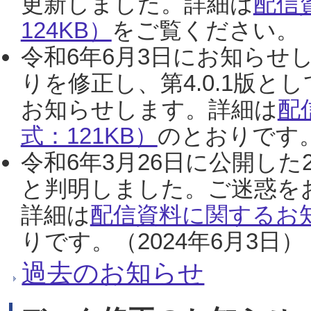
更新しました。詳細は
配信
124KB）
をご覧ください。（2
令和6年6月3日にお知らせし
りを修正し、第4.0.1版
お知らせします。詳細は
配
式：121KB）
のとおりです。
令和6年3月26日に公開した
と判明しました。ご迷惑を
詳細は
配信資料に関するお知
りです。（2024年6月3日）
過去のお知らせ