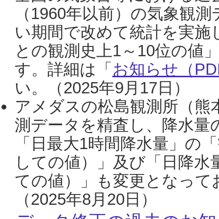
（1960年以前）の気象観
い期間で改めて統計を実施
との観測史上1～10位の値
す。詳細は「
お知らせ（PDF
い。（2025年9月17日）
アメダスの松島観測所（熊本
測データを精査し、降水量
「日最大1時間降水量」の「
しての値）」及び「日降水
ての値）」も変更となって
（2025年8月20日）