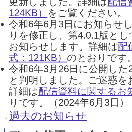
更新しました。詳細は
配信
124KB）
をご覧ください。（2
令和6年6月3日にお知らせし
りを修正し、第4.0.1版
お知らせします。詳細は
配
式：121KB）
のとおりです。
令和6年3月26日に公開した
と判明しました。ご迷惑を
詳細は
配信資料に関するお知
りです。（2024年6月3日）
過去のお知らせ