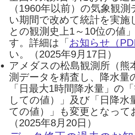
（1960年以前）の気象観
い期間で改めて統計を実施
との観測史上1～10位の値
す。詳細は「
お知らせ（PDF
い。（2025年9月17日）
アメダスの松島観測所（熊本
測データを精査し、降水量
「日最大1時間降水量」の「
しての値）」及び「日降水
ての値）」も変更となって
（2025年8月20日）