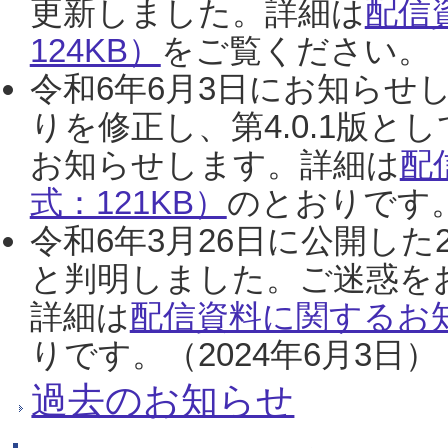
更新しました。詳細は
配信
124KB）
をご覧ください。（2
令和6年6月3日にお知らせし
りを修正し、第4.0.1版
お知らせします。詳細は
配
式：121KB）
のとおりです。
令和6年3月26日に公開した
と判明しました。ご迷惑を
詳細は
配信資料に関するお知
りです。（2024年6月3日）
過去のお知らせ