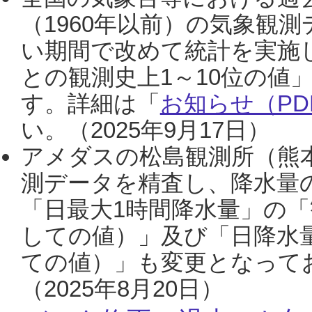
（1960年以前）の気象観
い期間で改めて統計を実施
との観測史上1～10位の値
す。詳細は「
お知らせ（PDF
い。（2025年9月17日）
アメダスの松島観測所（熊本
測データを精査し、降水量
「日最大1時間降水量」の「
しての値）」及び「日降水
ての値）」も変更となって
（2025年8月20日）