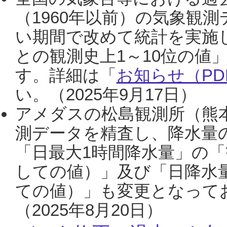
（1960年以前）の気象観
い期間で改めて統計を実施
との観測史上1～10位の値
す。詳細は「
お知らせ（PDF
い。（2025年9月17日）
アメダスの松島観測所（熊本
測データを精査し、降水量
「日最大1時間降水量」の「
しての値）」及び「日降水
ての値）」も変更となって
（2025年8月20日）