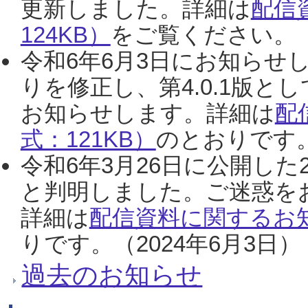
更新しました。詳細は
配信
124KB）
をご覧ください。（2
令和6年6月3日にお知らせし
りを修正し、第4.0.1版
お知らせします。詳細は
配
式：121KB）
のとおりです。
令和6年3月26日に公開した
と判明しました。ご迷惑を
詳細は
配信資料に関するお知
りです。（2024年6月3日）
過去のお知らせ