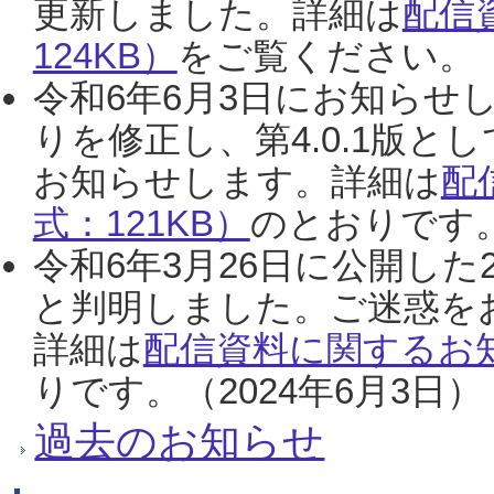
更新しました。詳細は
配信
124KB）
をご覧ください。（2
令和6年6月3日にお知らせし
りを修正し、第4.0.1版
お知らせします。詳細は
配
式：121KB）
のとおりです。
令和6年3月26日に公開した
と判明しました。ご迷惑を
詳細は
配信資料に関するお知
りです。（2024年6月3日）
過去のお知らせ