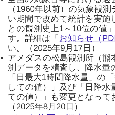
（1960年以前）の気象観
い期間で改めて統計を実施
との観測史上1～10位の値
す。詳細は「
お知らせ（PDF
い。（2025年9月17日）
アメダスの松島観測所（熊本
測データを精査し、降水量
「日最大1時間降水量」の「
しての値）」及び「日降水
ての値）」も変更となって
（2025年8月20日）