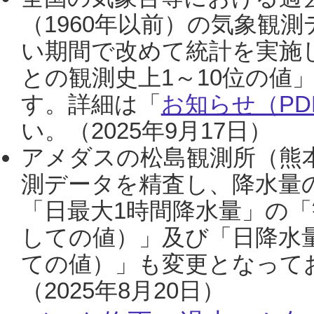
（1960年以前）の気象観
い期間で改めて統計を実施
との観測史上1～10位の値
す。詳細は「
お知らせ（PDF
い。（2025年9月17日）
アメダスの松島観測所（熊本
測データを精査し、降水量
「日最大1時間降水量」の「
しての値）」及び「日降水
ての値）」も変更となって
（2025年8月20日）