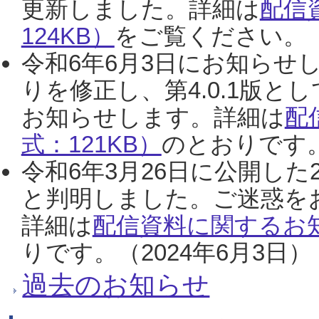
更新しました。詳細は
配信
124KB）
をご覧ください。（2
令和6年6月3日にお知らせし
りを修正し、第4.0.1版
お知らせします。詳細は
配
式：121KB）
のとおりです。
令和6年3月26日に公開した
と判明しました。ご迷惑を
詳細は
配信資料に関するお知
りです。（2024年6月3日）
過去のお知らせ