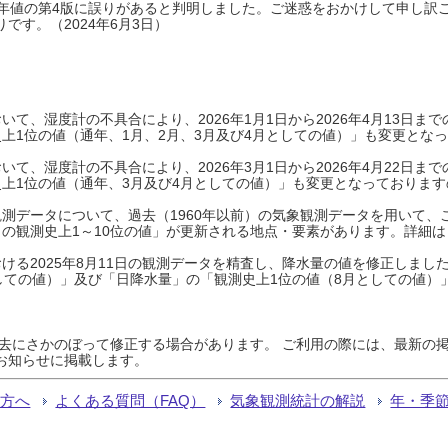
0年平年値の第4版に誤りがあると判明しました。ご迷惑をおかけして申し訳
です。（2024年6月3日）
て、湿度計の不具合により、2026年1月1日から2026年4月13日
上1位の値（通年、1月、2月、3月及び4月としての値）」も変更とな
て、湿度計の不具合により、2026年3月1日から2026年4月22日
上1位の値（通年、3月及び4月としての値）」も変更となっておりますので
測データについて、過去（1960年以前）の気象観測データを用いて、
の観測史上1～10位の値」が更新される地点・要素があります。詳細は
ける2025年8月11日の観測データを精査し、降水量の値を修正しまし
しての値）」及び「日降水量」の「観測史上1位の値（8月としての値）
過去にさかのぼって修正する場合があります。 ご利用の際には、最新の掲
お知らせに掲載します。
る方へ
よくある質問（FAQ）
気象観測統計の解説
年・季