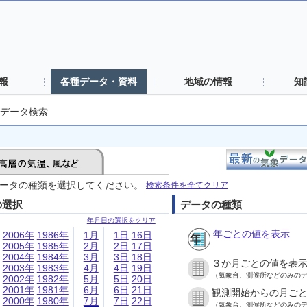
報
各種データ・資料
地域の情報
知
データ検索
ータの種類を選択してください。
検索条件を全てクリア
の選択
データの種類
年月日の選択をクリア
年ごとの値を表示
2006年
1986年
1月
1日
16日
2005年
1985年
2月
2日
17日
2004年
1984年
3月
3日
18日
３か月ごとの値を表
2003年
1983年
4月
4日
19日
（気象台、測候所などのみの
2002年
1982年
5月
5日
20日
2001年
1981年
6月
6日
21日
観測開始からの月ご
2000年
1980年
7月
7日
22日
（気象台、測候所などのみの