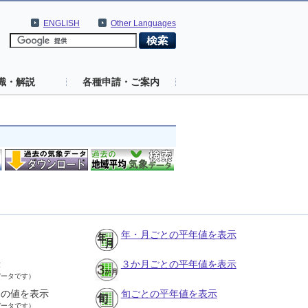
ENGLISH
Other Languages
識・解説
各種申請・ご案内
年・月ごとの平年値を表示
示
３か月ごとの平年値を表示
データです）
との値を表示
旬ごとの平年値を表示
データです）