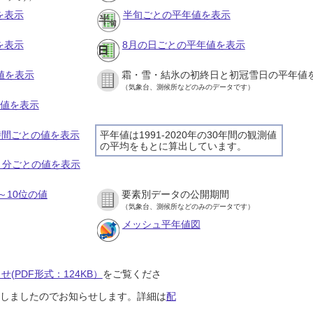
を表示
半旬ごとの平年値を表示
を表示
8月の日ごとの平年値を表示
値を表示
霜・雪・結氷の初終日と初冠雪日の平年値
（気象台、測候所などのみのデータです）
の値を表示
１時間ごとの値を表示
平年値は1991-2020年の30年間の観測値
の平均をもとに算出しています。
１０分ごとの値を表示
～10位の値
要素別データの公開期間
（気象台、測候所などのみのデータです）
メッシュ平年値図
(PDF形式：124KB）
をご覧くださ
開始しましたのでお知らせします。詳細は
配