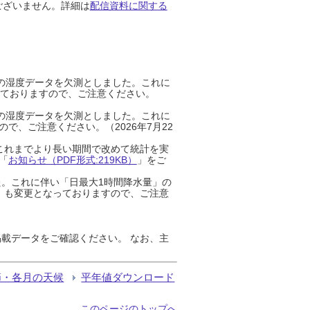
ございません。詳細は
配信資料に関する
までの湿度データを欠測としました。これに
っておりますので、ご注意ください。
までの湿度データを欠測としました。これに
、ご注意ください。（2026年7月22
これまでより長い期間で改めて統計を実
「
お知らせ（PDF形式:219KB）
」をご
た。これに伴い「日最大1時間降水量」の
」も変更となっておりますので、ご注意
載データをご確認ください。 なお、主
節・各月の天候
平年値ダウンロード
このページのトップへ