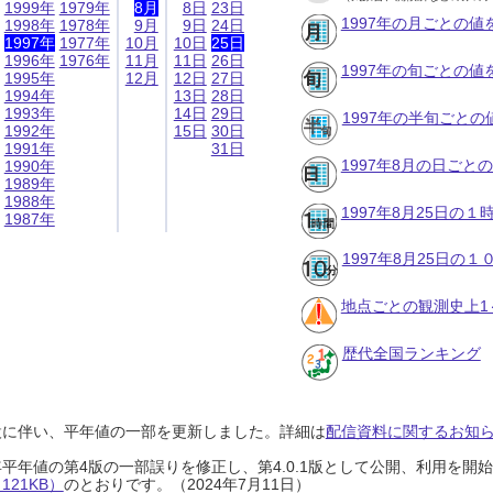
1999年
1979年
8月
8日
23日
1997年の月ごとの値
1998年
1978年
9月
9日
24日
1997年
1977年
10月
10日
25日
1996年
1976年
11月
11日
26日
1997年の旬ごとの値
1995年
12月
12日
27日
1994年
13日
28日
1993年
14日
29日
1997年の半旬ごとの
1992年
15日
30日
1991年
31日
1997年8月の日ごと
1990年
1989年
1988年
1997年8月25日の
1987年
1997年8月25日の
地点ごとの観測史上1
歴代全国ランキング
設に伴い、平年値の一部を更新しました。詳細は
配信資料に関するお知らせ
0年平年値の第4版の一部誤りを修正し、第4.0.1版として公開、利用を
21KB）
のとおりです。（2024年7月11日）