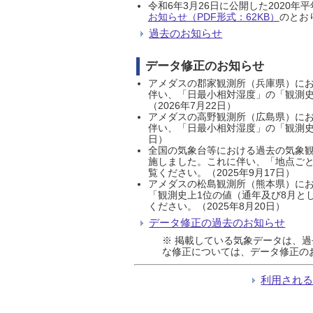
令和6年3月26日に公開した202
お知らせ（PDF形式：62KB）
のとおり
過去のお知らせ
データ修正のお知らせ
アメダスの郡家観測所（兵庫県）におい
伴い、「日最小相対湿度」の「観測史
（2026年7月22日）
アメダスの高野観測所（広島県）におい
伴い、「日最小相対湿度」の「観測史
日）
全国の気象台等における過去の気象観
施しました。これに伴い、「地点ごと
覧ください。（2025年9月17日）
アメダスの松島観測所（熊本県）にお
「観測史上1位の値（通年及び8月と
ください。（2025年8月20日）
データ修正の過去のお知らせ
※ 掲載している気象データは、
な修正については、データ修正の
利用され