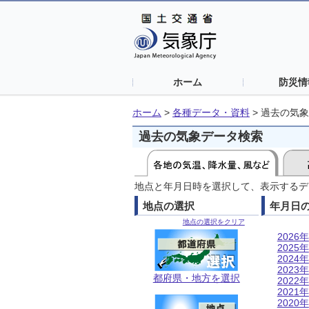
ホーム
防災情
ホーム
>
各種データ・資料
>
過去の気象
過去の気象データ検索
地点と年月日時を選択して、表示するデ
地点の選択
年月日
地点の選択をクリア
2026年
2025年
2024年
2023年
都府県・地方を選択
2022年
2021年
2020年