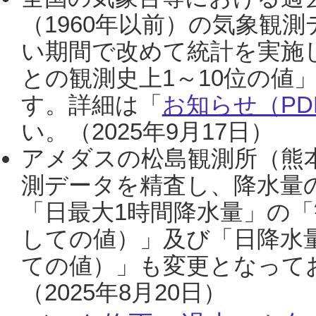
（1960年以前）の気象観
い期間で改めて統計を実施
との観測史上1～10位の値
す。詳細は「
お知らせ（PDF
い。（2025年9月17日）
アメダスの松島観測所（熊本
測データを精査し、降水量
「日最大1時間降水量」の「
しての値）」及び「日降水
ての値）」も変更となって
（2025年8月20日）