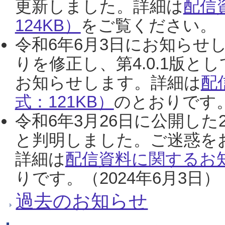
更新しました。詳細は
配信
124KB）
をご覧ください。（2
令和6年6月3日にお知らせし
りを修正し、第4.0.1版
お知らせします。詳細は
配
式：121KB）
のとおりです。
令和6年3月26日に公開した
と判明しました。ご迷惑を
詳細は
配信資料に関するお知
りです。（2024年6月3日）
過去のお知らせ