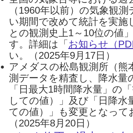
（1960年以前）の気象観
い期間で改めて統計を実施
との観測史上1～10位の値
す。詳細は「
お知らせ（PDF
い。（2025年9月17日）
アメダスの松島観測所（熊本
測データを精査し、降水量
「日最大1時間降水量」の「
しての値）」及び「日降水
ての値）」も変更となって
（2025年8月20日）