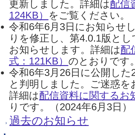
更新しました。詳細は
配信
124KB）
をご覧ください。（2
令和6年6月3日にお知らせし
りを修正し、第4.0.1版
お知らせします。詳細は
配
式：121KB）
のとおりです。
令和6年3月26日に公開した
と判明しました。ご迷惑を
詳細は
配信資料に関するお知
りです。（2024年6月3日）
過去のお知らせ