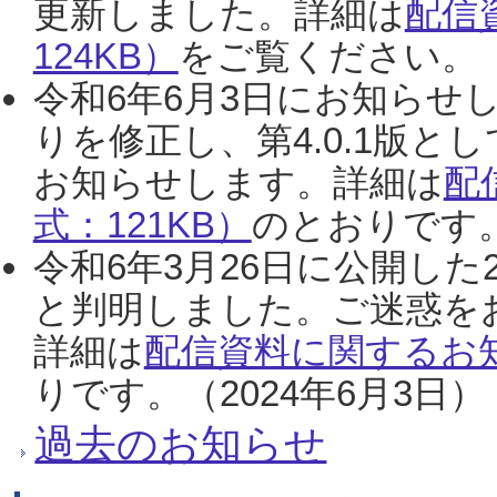
更新しました。詳細は
配信
124KB）
をご覧ください。（2
令和6年6月3日にお知らせし
りを修正し、第4.0.1版
お知らせします。詳細は
配
式：121KB）
のとおりです。
令和6年3月26日に公開した
と判明しました。ご迷惑を
詳細は
配信資料に関するお知
りです。（2024年6月3日）
過去のお知らせ